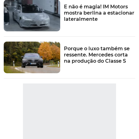
condicionado 3 zonas e comandos sensitivos, mantêm
E não é magia! IM Motors
as sensações dos ocupantes em alta. Os quais, numa
mostra berlina a estacionar
carrinha com quase 4,8 metros de comprimento e 2,826
lateralmente
metros de distância entre eixos, não deixam de dispor
de todas as características práticas igualmente
valorizados neste tipo de propostas mais familiares.
Porque o luxo também se
A começar, desde logo, num banco traseiro cujas costas
ressente. Mercedes corta
na produção do Classe S
podem ser rebatidas na proporção 40:20:40, fazendo
disparar a
capacidade de carga
da bagageira, dos
iniciais 495 litros, para 1.495 litros. Facilmente acessíveis
através do sistema de abertura do portão, passando o
pé por baixo do pára-choques traseiro, sendo que o
proprietário pode ainda integrar um opcional pacote de
armazenamento e arrumação da bagagem, com barra
telescópica, correia de fixação e diferentes olhais.
VER MAIS
Já disponível no mercado português, a
Audi RS 4
Avant
é proposta com preços a partir de 112.388 euros.