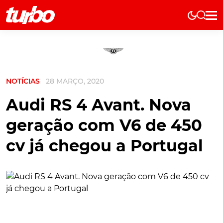
Elétricos
História
Técnica
NOTÍCIAS
28 MARÇO, 2020
Comerciais
Testes
Audi RS 4 Avant. Nova
Curiosidades
geração com V6 de 450
Marcas
cv já chegou a Portugal
Elétricos
Técnica
Testes