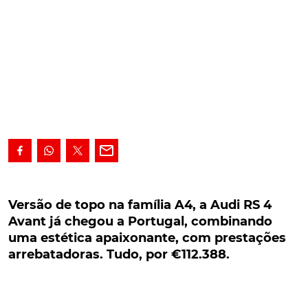
Versão de topo na família A4, a Audi RS 4 Avant
já chegou a Portugal, combinando uma
Versão de topo na família A4, a Audi RS 4
estética apaixonante, com prestações
Avant já chegou a Portugal, combinando
arrebatadoras. Tudo, por €112.388.
uma estética apaixonante, com prestações
arrebatadoras. Tudo, por €112.388.
Versão desportiva de topo no seio da família A4, a
Audi RS 4 Avant já chegou a Portugal, combinando
uma estética apaixonante, com prestações ainda