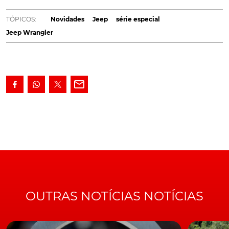
assegura o fabricante, procura captar a verdadeira
natureza
all-weather
e
all-terrain
do modelo,
TÓPICOS:
Novidades
Jeep
série especial
através da adopção de conteúdos específicos, além
Jeep Wrangler
de um visual mais agressivo. Tudo, pelo preço de
65.500€.
Resultado, segundo o fabricante, de um conhecimento
aperfeiçoado ao longo dos últimos 79 anos, a idade que
tem o modelo, o
Jeep Wrangler
tem nesta nova série
especial Freedom, uma proposta ainda mais
vocacionada para o todo-o-terreno, ao prestar
homenagem àquele que é, hoje em dia, o slogan da
marca, "
go anywhere, do anything
".
LEIA TAMBÉM
Novo Jeep Wrangler chega em Outubro
OUTRAS NOTÍCIAS NOTÍCIAS
Recorrendo à ligação militar que a marca tem na sua
origem, o
Wrangler
Freedom começa por exibir um
visual exterior e interior inspirado, precisamente, na