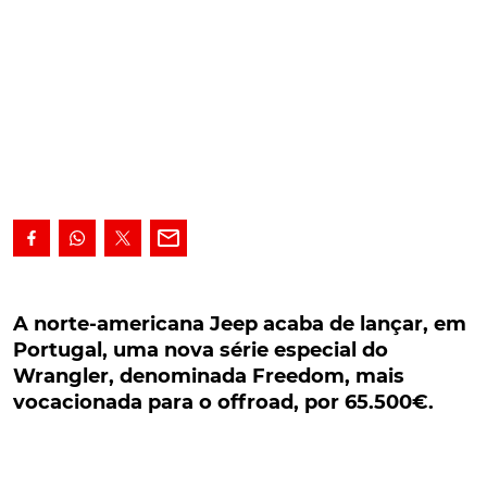
A norte-americana Jeep acaba de lançar, em
Portugal, uma nova série especial do Wrangler,
A norte-americana Jeep acaba de lançar, em
denominada Freedom, mais vocacionada para
Portugal, uma nova série especial do
o offroad, por 65.500€.
Wrangler, denominada Freedom, mais
vocacionada para o offroad, por 65.500€.
A norte-americana Jeep prepara-se para alargar a
sua oferta, com a introdução de uma nova série
especial do Wrangler, denominada Freedom. E que,