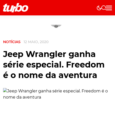
Elétricos
História
Técnica
NOTÍCIAS
12 MAIO, 2020
Comerciais
Testes
Jeep Wrangler ganha
Curiosidades
série especial. Freedom
Marcas
é o nome da aventura
Elétricos
Técnica
Testes