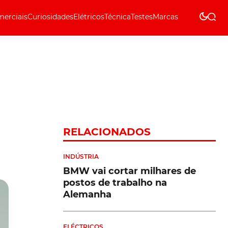
erciais
Curiosidades
Elétricos
Técnica
Testes
Marcas
Técnica
RELACIONADOS
INDÚSTRIA
BMW vai cortar milhares de
postos de trabalho na
Alemanha
ELÉCTRICOS