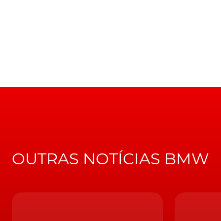
de uma moldura em alumínio acetinado, o mesm
Homenagem ao icónico 'Batmobile', o BMW 3.0 CSL, com o 
nas comemorações dos 50 anos da BMW M
Ainda na frente e mais precisamente no aven
o 3.0 CSL original e a garantirem o envio de a
caso deste último, a presença, ainda, de ent
importadas do modelo dos anos 70.
LEIA TAMBÉM
Com produção e preço a condizer. BMW con
OUTRAS NOTÍCIAS BMW
Pelo contrário, nascidas da tecnologia mais r
diurnas em amarelo a remeterem para os des
recente
M4 GT3
, com o qual este novo 3.0 CS
cobrirem um set de jantes em liga leve, pint
atrás. Além de revestidas por pneus Michelin 
nas paredes laterais.