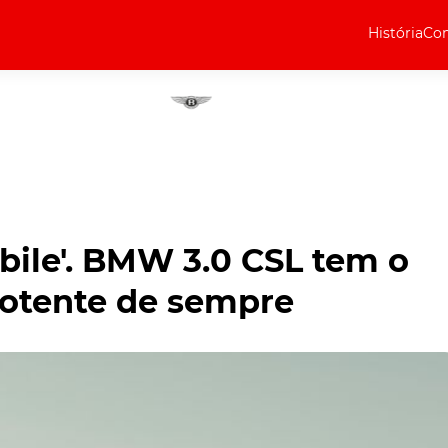
História
Com
Elétricos
Curiosidades
Elétricos
Técnica
Testes
bile'. BMW 3.0 CSL tem o
Marcas
 potente de sempre