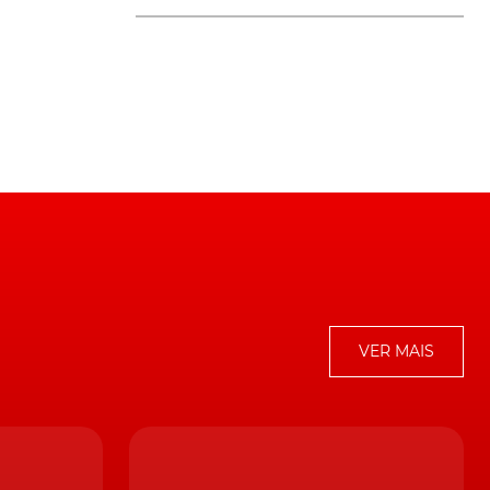
te
a
es
es
VER MAIS
s