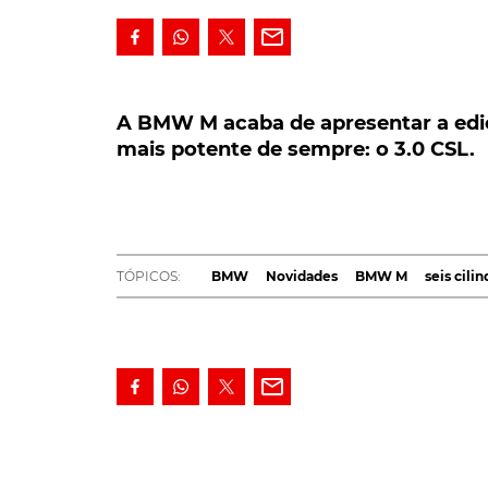
A BMW M acaba de apresentar a edição 
mais potente de sempre: o 3.0 CSL.
A BMW M acaba de apresentar a ediçã
mais potente de sempre: o 3.0 CSL.
Num ano verdadeiramente histórico, devi
de colocar a cereja no topo do bolo, com 
que é não apenas a mais exclusiva de tod
como também aquela que tem o 'inline-six
TÓPICOS:
BMW
Novidades
BMW M
seis cilin
Edição especial que procura homenagear o icó
dos anos 70, também conhecido como 'Batmo
depois da apresentação de propostas como 
expoente daquelas que são as comemorações
Munique, M. Evento que o fabricante tem vind
Sobre o modelo agora apresentado, os desta
importada do concept
3.0 CSL Hommage
des