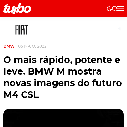
Elétricos
História
Técnica
BMW
05 MAIO, 2022
Comerciais
Testes
O mais rápido, potente e
Curiosidades
leve. BMW M mostra
Marcas
novas imagens do futuro
Elétricos
M4 CSL
Técnica
Testes