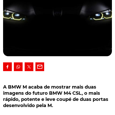
A BMW M acaba de mostrar mais duas
imagens do futuro BMW M4 CSL, o mais rápido,
A BMW M acaba de mostrar mais duas
potente e leve coupé de duas portas
imagens do futuro BMW M4 CSL, o mais
desenvolvido pela M.
rápido, potente e leve coupé de duas portas
desenvolvido pela M.
Embora com apresentação já agendada para o
Concorso d'Eleganza Villa d'Este 2022, a BMW M