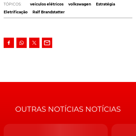
automóveis de combustão não são para acabar e
TÓPICOS:
veículos elétricos
volkswagen
Estratégia
alguns modelos vão ter gerações novas.
Eletrificação
Ralf Brandstatter
A
Volkswagen
vai acelerar os seus planos de
eletrificação e pretende que mais de 70% dos
automóveis vendidos na Europa em 2030 sejam
elétricos. Isto é o dobro do previsto inicialmente pela
marca de Wolfsburg.
Esta é uma alteração significativa fase aos planos da
Volkswagen
que apontavam para 35% no total de
vendas até ao final da década, mas o CEO Ralf
Brandstätter considera que é altura para fazer crescer
esse objetivo para tornar na Volkswagen "na marca mais
atrativa para a mobilidade sustentável".
OUTRAS NOTÍCIAS NOTÍCIAS