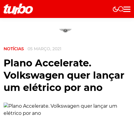
Elétricos
História
Técnica
NOTÍCIAS
05 MARÇO, 2021
Comerciais
Testes
Plano Accelerate.
Curiosidades
Volkswagen quer lançar
Marcas
um elétrico por ano
Elétricos
Técnica
Testes