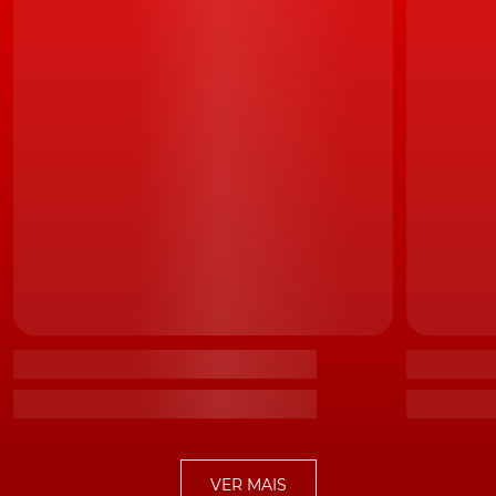
Algumas unidades fabris receberam investimentos para produzir
elétricos
O responsável acrescentou que os automóveis com
motor de combustão interna continuarão a
desempenhar um papel importante, e que alguns dos
modelos mais vendidos como o Golf e o
Tiguan
terão
novas gerações.
Ao abrigo da estratégia Accelerate, a Volkswagen
pretende igualmente que mais de 50% das vendas nos
Estados Unidos e China sejam veículos elétricos. Ralf
Brandstätter adiantou que a empresa irá fazer fortes
investimentos no desenvolvimento de software e de
tecnologia digital, incluindo sistemas de condução
autónoma
.
A marca de Wolfsburgo pretende lançar, pelo menos,
um veículo elétrico por ano para poder cumprir os
novos objetivos de vendas de veículos elétricos. A
VER MAIS