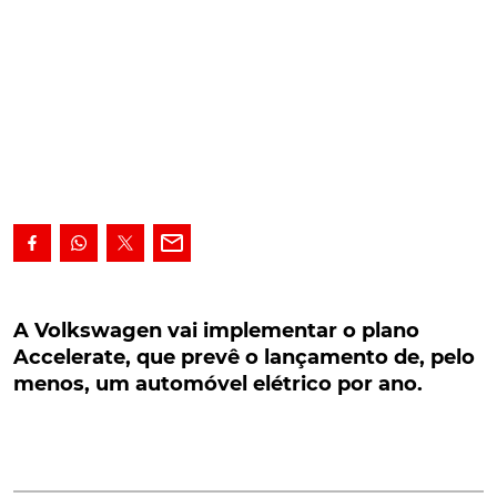
A Volkswagen vai implementar o plano
Accelerate, que prevê o lançamento de, pelo
A Volkswagen vai implementar o plano
menos, um automóvel elétrico por ano.
Accelerate, que prevê o lançamento de, pelo
menos, um automóvel elétrico por ano.
Para acelerar as vendas de veículos elétricos até
2030, a Volkswagen vai implementar o plano
Accelerate, que prevê o lançamento de, pelo menos,
um automóvel elétrico por ano. Todavia, os