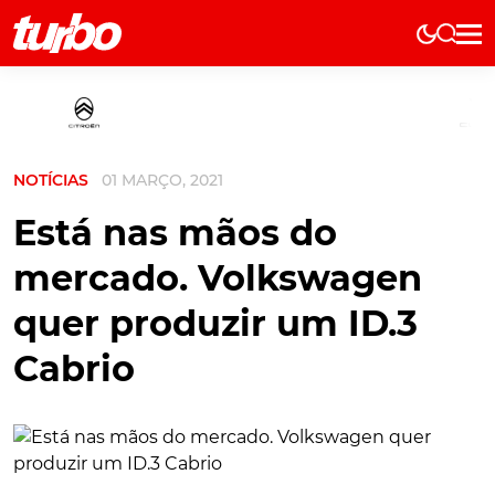
Elétricos
História
Técnica
NOTÍCIAS
01 MARÇO, 2021
Comerciais
Testes
Está nas mãos do
Curiosidades
mercado. Volkswagen
Marcas
quer produzir um ID.3
Elétricos
Cabrio
Técnica
Testes