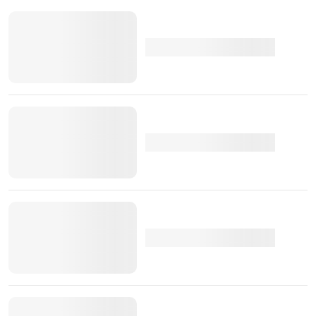
eletrificação, "uma marca fria e técnica".
Finalmente e ainda segundo a mesma publicação, caso
o projecto do
ID.3 Cabrio
vá mesmo em frente, o mais
certo é que o modelo só chegue aos concessionários
com a apresentação da tradicional renovação a meio do
ciclo de vida do modelo, ou seja, por volta de 2023.
TÓPICOS:
volkswagen
Elétricos
descapotável
Volkswagen ID.3
antevisão