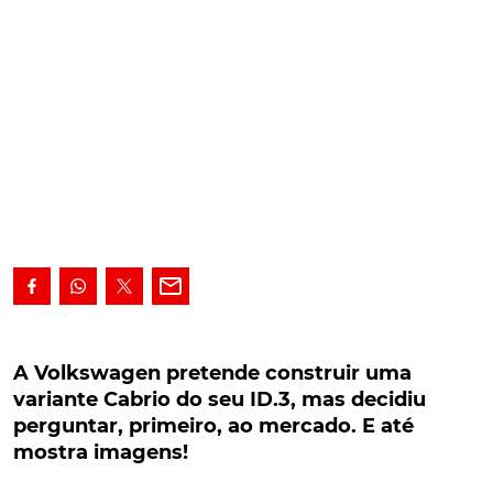
A Volkswagen pretende construir uma variante
Cabrio do seu ID.3, mas decidiu perguntar,
A Volkswagen pretende construir uma
primeiro, ao mercado. E até mostra imagens!
variante Cabrio do seu ID.3, mas decidiu
perguntar, primeiro, ao mercado. E até
Naquilo que poderá ser considerado como uma
mostra imagens!
espécie de sondagem de mercado, o CEO da
Volkswagen Group, Herbert Diess, acaba de recorrer