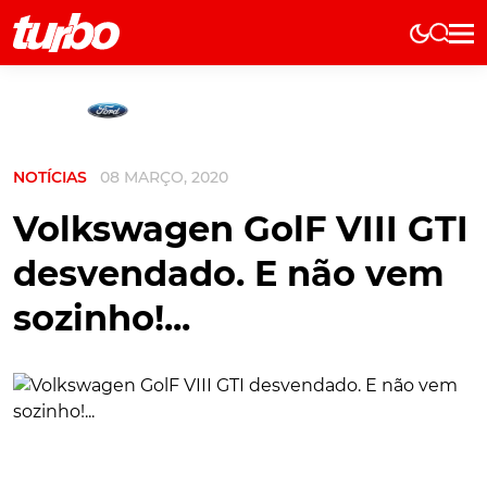
Elétricos
História
Técnica
NOTÍCIAS
08 MARÇO, 2020
Comerciais
Testes
Volkswagen GolF VIII GTI
Curiosidades
desvendado. E não vem
Marcas
sozinho!...
Elétricos
Técnica
Testes