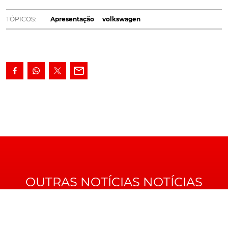
desvendado, exibindo não somente novas soluções
estéticas e técnicas, como, também, maior potência.
TÓPICOS:
Apresentação
volkswagen
A chegada aos mercados acontece no segundo
semestre de 2020.
Oitava geração de uma proposta que é, ela própria, uma
referência no seio do modelo que tem por base, o novo
Volkswagen Golf GTI tem por base a já conhecida
plataforma
MQB EVO
, sobre a qual surge colocada uma
evolução do conhecido quatro cilindros 2.0 TSI a
gasolina. E que, neste GTI, passa a oferecer 245cv, ou
seja, a mesma potência que, na geração anterior, só
dispúnhamos com a versão Performance.
OUTRAS NOTÍCIAS NOTÍCIAS
Redesenhado exteriormente, o novo Volkswagen Golf GTI tem vários
pormenores que o diferenciam dos restantes
Juntamente com os
245cv
, um binário máximo de 370