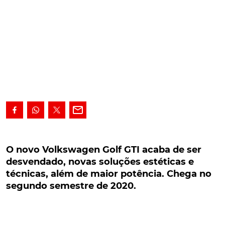
O novo Volkswagen Golf GTI acaba de ser
desvendado, novas soluções estéticas e
O novo Volkswagen Golf GTI acaba de ser
técnicas, além de maior potência. Chega no
desvendado, novas soluções estéticas e
segundo semestre de 2020.
técnicas, além de maior potência. Chega no
segundo semestre de 2020.
Antecipado, há apenas alguns dias, através da
divulgação de uma imagem da secção frontal, o
novo Volkswagen Golf GTI acaba de ser totalmente