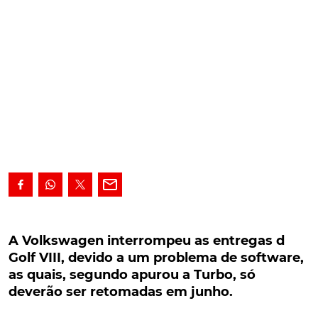
A Volkswagen interrompeu as entregas d Golf
VIII, devido a um problema de software, as
A Volkswagen interrompeu as entregas d
quais, segundo apurou a Turbo, só deverão ser
Golf VIII, devido a um problema de software,
retomadas em junho.
as quais, segundo apurou a Turbo, só
deverão ser retomadas em junho.
Numa altura em que os construtores procuram
retomar a atividade perdida com a pandemia de