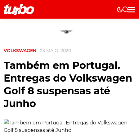
Elétricos
História
Técnica
VOLKSWAGEN
23 MAIO, 2020
Comerciais
Testes
Também em Portugal.
Curiosidades
Entregas do Volkswagen
Marcas
Golf 8 suspensas até
Elétricos
Junho
Técnica
Testes