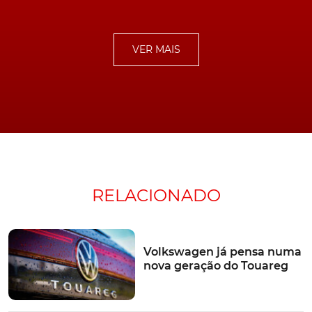
Detectado este problema no Golf VIII, a
Volkswagen
garante ter "interrompido de imediato as entregas" do
modelo, as quais só serão retomadas uma vez resolvido
VER MAIS
o problema e o modelo possa ser entregue em
conformidade com parâmetros impostos por lei.
O Golf VIII em Portugal
RELACIONADO
Contactada pela
TURBO
, fonte do importador oficial da
marca alemã para Portugal confirmou, igualmente, a
situação, salientando, no entanto, que, embora o
Volkswagen já pensa numa
processo de entrega das primeiras unidades tenha já
nova geração do Touareg
sido iniciado, o problema "deverá afectar menos de
duas dezenas de carros".