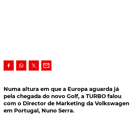
Numa altura em que a Europa aguarda já pela
chegada do novo Golf, a TURBO falou com o
Numa altura em que a Europa aguarda já
Director de Marketing da Volkswagen em
pela chegada do novo Golf, a TURBO falou
Portugal, Nuno Serra.
com o Director de Marketing da Volkswagen
em Portugal, Nuno Serra.
Numa altura em que a Europa aguarda já pela
chegada do novo Golf, a TURBO falou, via Skype,
com o Director de Marketing da Volkswagen em