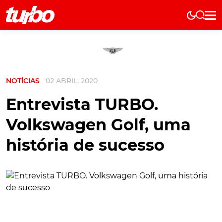
Elétricos
História
Técnica
NOTÍCIAS
02 ABRIL, 2020
Comerciais
Testes
Entrevista TURBO.
Curiosidades
Volkswagen Golf, uma
Marcas
história de sucesso
Elétricos
Técnica
Testes