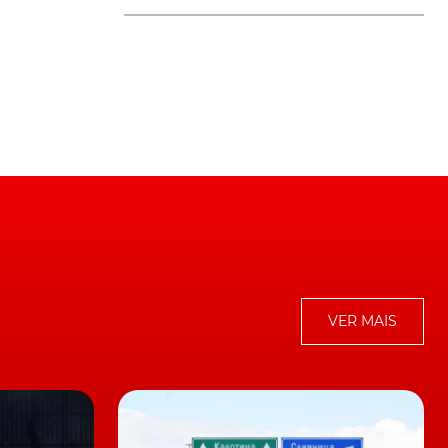
te
VER MAIS
na