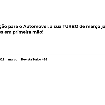
o para o Automóvel, a sua TURBO de março já
 em primeira mão!
ção para o Automóvel, a sua TURBO de março j
es em primeira mão!
 a indústria automóvel, março aí está, repleto de
os os apaixonados pelos automóveis. Tudo, de resto 
da sua TURBO, que já chegou às bancas!
emperaturas amenas, abrimos as hostilidades, na sua
022
marco
Revista Turbo 486
a Áustria, para conhecer, em primeira mão, o mais
ca da Porsche - o
Taycan Sport Turismo
. Uma espécie de
mica da marca de Zuffenhausen, mas que, depois, também
a
TURBO
foi convidada a marcar presença no regresso de
 do Ambiente, mas que, não temos dúvidas, nem assim
ssores tornaram famosa:
'Pão de Forma'
.