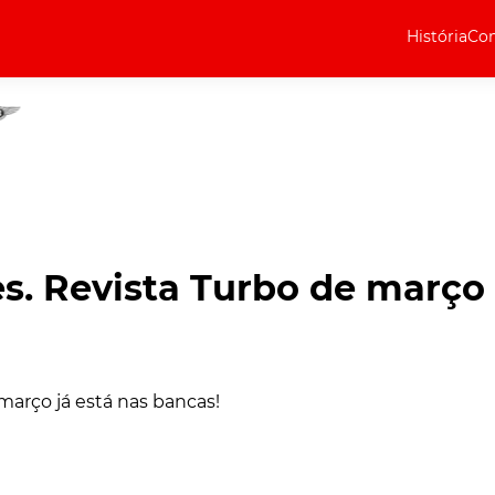
História
Com
Elétricos
Curiosidades
Elétricos
Técnica
Testes
s. Revista Turbo de março
Marcas