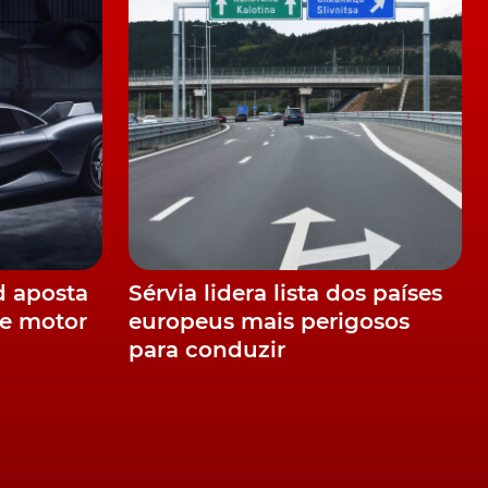
er
o
 e
d aposta
Sérvia lidera lista dos países
e motor
europeus mais perigosos
a
para conduzir