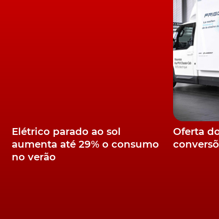
100% elétrico como o
Mercedes EQB 350 4Mat
aquele que é o primeiro ensaio com o novo S
temos dúvidas, vai gostar de conhecer, em p
Finalmente e falando dos sempre atraentes 
recentes novidades surgidas no mercado nac
será o seu maior rival, o
Renault Mégane Híbrid
híbrido
Toyota Yaris Cross
, face aos concorre
EcoBoost MHEV
. Vencedores? Vai mesmo ter d
Elétrico parado ao sol
Oferta d
aumenta até 29% o consumo
conversõ
Aliás, não apenas os comparativos, como tudo 
pavio, na sua revista TURBO de março, já nas b
no verão
TÓPICOS:
Revista Turbo
edição
publicação
2022
marco