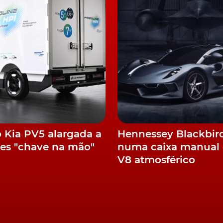
ic 7 lugares
, alvo de um Ensaio Completo. Sem esquec
UV elétrico chinês
Aiways U5
em solo nacional e que, nã
rimeira mão, na sua TURBO de março.
comparativos, o confronto de uma das mais importantes
ional, o novo
Peugeot 308 GT Hybrid
, com aquele que
o Plug-In R.S. Line
. Ou, ainda, do igualmente recente
ntes
Renault Captur E-Tech Híbrido
e
Ford Puma 1.0
e ler os comparativos...
o Kia PV5 alargada a
Hennessey Blackbir
es "chave na mão"
numa caixa manual 
aquilo que, não temos dúvidas, vai gostar de ler, de fio 
ancas...
V8 atmosférico
Revista Turbo 486