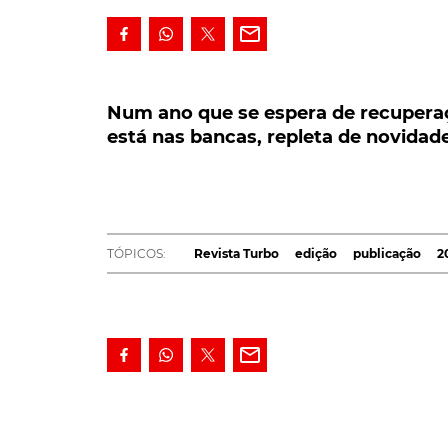
Num ano que se espera de recuperaçã
está nas bancas, repleta de novidades
Num ano que se espera de recupera
está nas bancas, repleta de novidad
Num ano que se espera de recuperação para
novidades e motivos de interesse para tod
em primeira mão, na mais recente edição 
Com Portugal a viver (mais) um Inverno de t
TÓPICOS:
Revista Turbo
edição
publicação
2
TURBO
de março, com uma deslocação à gélid
recente elemento da crescente família elétri
carrinha desportiva, com a referencial dinâ
muito mais do que tudo isso...
Entretanto, na bem mais amena Barcelona, 
um ícone, agora 100% elétrico e mais amigo
deverá perder a alcunha que as suas antece