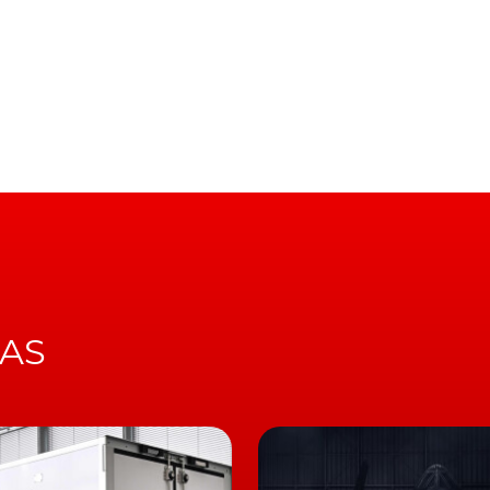
penas pelo estilo, mas também pela funcionalidade e
uto da racional Dacia, o
Jogger
? Muito resumidamente,
ens de uma carrinha, de um crossover e de um sete
de conhecer, pelas estradas da bem mais "emproada" Co
ão só levar a cabo uma reveladora entrevista com o
 sequência de um ano de 2021 em que a marca do leão
rcado nacional
, como também dar alguns pontapés no
evando para a estrada o devorador de quilómetros e
ros elétricos.
IAS
idade para afirmar que não faltam motivos de interesse, 
e tipo de propostas. Com a oferta a ir desde um EV
atador
BMW i4 M50 Gran Coupé
, até um compacto SUV