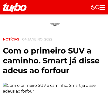
Elétricos
História
Técnica
NOTÍCIAS
04 JANEIRO, 2022
Comerciais
Testes
Com o primeiro SUV a
Curiosidades
caminho. Smart já disse
Marcas
adeus ao forfour
Elétricos
Técnica
Testes