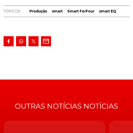
de colocar um ponto final da produção do seu único
modelo de quatro lugares, o EQ forfour.
TÓPICOS:
Produção
smart
Smart ForFour
smart EQ
Nesta última geração um irmão quase gémeo do
Renault Twingo
e já com propulsão apenas elétrica, o
Smart EQ forfour
terá saído da linha de produção, na
fábrica de Novo Mesto, Eslovénia, no passado mês
de dezembro de 2021
, avança o site
Electrive
.
Resultado desta decisão, a
Smart
, hoje em dia detida
em partes iguais pela alemã Daimler e pela chinesa
Geely,
passa, assim, a ser uma marca de um modelo só -
o
EQ fortwo
. Ainda que proposto em duas carroçarias,
Coupé e Cabriolet.
OUTRAS NOTÍCIAS NOTÍCIAS
A última geração do smart forfour que chegou ao mercado...
Em Portugal, o
Smart forfour já não figura, de resto,