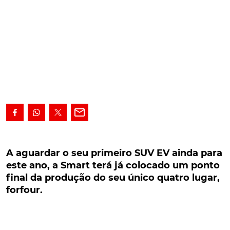
A aguardar o seu primeiro SUV EV ainda para
este ano, a Smart terá já colocado um ponto
A aguardar o seu primeiro SUV EV ainda para
final da produção do seu único quatro lugar,
este ano, a Smart terá já colocado um ponto
forfour.
final da produção do seu único quatro lugar,
forfour.
Numa altura em que se fala já no lançamento
daquele que será o primeiro crossover da marca
suíça, eis que surge a notícia de que a Smart acaba