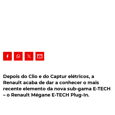
Depois do Clio e do Captur elétricos, a Renault
acaba de dar a conhecer o mais recente
Depois do Clio e do Captur elétricos, a
elemento da nova sub-gama E-TECH – o
Renault acaba de dar a conhecer o mais
Renault Mégane E-TECH Plug-In.
recente elemento da nova sub-gama E-TECH
– o Renault Mégane E-TECH Plug-In.
Depois do Clio e do Captur elétricos, a Renault acaba
de dar a conhecer o mais recente elemento da sua
nova sub-gama E-TECH – o Renault Mégane E-TECH