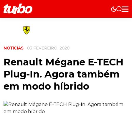
Elétricos
História
Técnica
NOTÍCIAS
03 FEVEREIRO, 2020
Comerciais
Testes
Renault Mégane E-TECH
Curiosidades
Plug-In. Agora também
Marcas
em modo híbrido
Elétricos
Técnica
Testes