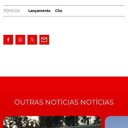
qualidade que constitui uma das
TÓPICOS:
Lançamento
Clio
referências do seu segmento. Para além
da qualidade, destacamos o
comportamento dinâmico, a segurança, o
design e a conetividade
.
Voltamos ao Renault Clio para apresentar alguns dos
seus pontos mais fortes, desde a estreia de novos
motores até ao comportamento dinâmico, passando
pelo design, a segurança e acima de tudo a qualidade.
E se por fora, as alterações da quinta geração do
Renault Clio são poucas, por dentro, as diferenças são
enormes com destaque para a mudança de paradigma
ao nível da perceção da qualidade, ao mesmo tempo
OUTRAS NOTÍCIAS NOTÍCIAS
que estreia e anuncia tecnologias inovadoras em todos
os domínios. O facto de ser o segundo automóvel mais
vendido na Europa, com mais de 15 milhões de
unidades, atrás do VW Golf, coloca o novo Clio sobre a