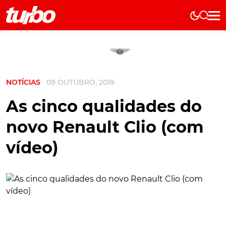
Elétricos
História
Técnica
NOTÍCIAS
09 OUTUBRO, 2019
Comerciais
Testes
As cinco qualidades do
Curiosidades
novo Renault Clio (com
Marcas
vídeo)
Elétricos
Técnica
Testes