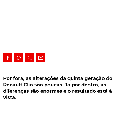
Por fora, as alterações da quinta geração do
Renault Clio são poucas. Já por dentro, as
Por fora, as alterações da quinta geração do
diferenças são enormes e o resultado está à
Renault Clio são poucas. Já por dentro, as
vista.
diferenças são enormes e o resultado está à
vista.
Líder de mercado em Portugal, a nova
geração do Renault Clio reforça essa
posição com novos conteúdos e com uma