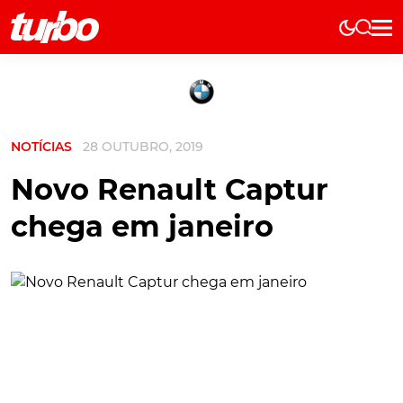
Elétricos
História
Técnica
NOTÍCIAS
28 OUTUBRO, 2019
Comerciais
Testes
Novo Renault Captur
Curiosidades
chega em janeiro
Marcas
Elétricos
Técnica
Testes