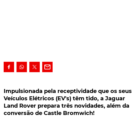
Impulsionada pela receptividade que os seus
Veículos Elétricos (EV's) têm tido, a Jaguar Land
Impulsionada pela receptividade que os seus
Rover prepara três novidades, além da
Veículos Elétricos (EV's) têm tido, a Jaguar
conversão de Castle Bromwich!
Land Rover prepara três novidades, além da
conversão de Castle Bromwich!
Impulsionada pela excelente receptividade que os
seus Veículos Elétricos (EV's) têm tido, a Jaguar
Land Rover prepara já o reforço da ofensiva, neste