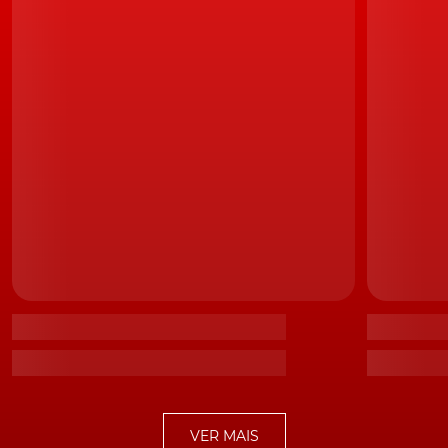
LEIA TAMBÉM
Novo Jaguar F-Type é um 'Hot Wheels'
De acordo com as mesmas fontes, as duas unidades de
produção vão ser adaptadas para passarem a utilizar a
futura plataforma Modular Longitudinal Architecture,
ou MLA. Sendo que, no caso da fábrica de Castle
Bromwich, o investimento servirá igualmente para que
esta seja convertida numa unidade destinada ao fabrico
apenas dos veículos elétricos do grupo que aí vêm.
Não um, não dois, mas três novos
elétricos a caminho
Aliás, também neste capítulo, as novidades, na
Jaguar
Land Rover
, são mais que muitas! Isto porque,
VER MAIS
convencido pela procura que, por exemplo, o I-Pace