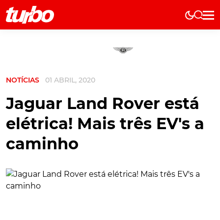
Elétricos
História
Técnica
NOTÍCIAS
01 ABRIL, 2020
Comerciais
Testes
Jaguar Land Rover está
Curiosidades
elétrica! Mais três EV's a
Marcas
caminho
Elétricos
Técnica
Testes