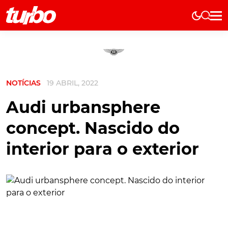
Elétricos
História
Técnica
NOTÍCIAS
19 ABRIL, 2022
Comerciais
Testes
Audi urbansphere
Curiosidades
concept. Nascido do
Marcas
interior para o exterior
Elétricos
Técnica
Testes