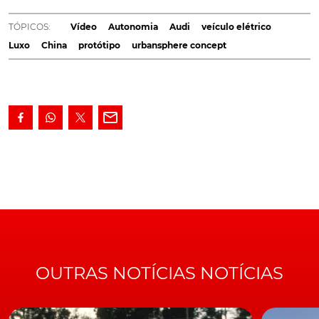
coração das megacidades. Projetado para a China
apresenta um luxuoso ambiente asiático, embora
TÓPICOS:
Vídeo
Autonomia
Audi
veículo elétrico
este conceito também possa ser transposto para
Luxo
China
protótipo
urbansphere concept
qualquer outra metrópole do mundo.
Após o skysphere concept e o
grandsphere concept,
a
Audi apresentou o terceiro membro da sua nova família
de protótipos, o urbansphere concept, o qual, segundo
reivindica a marca alemã, foi projetado para viagens em
grande luxo no coração das megacidades.
Os designers e engenheiros da
marca alemã
desenvolveram o Audi urbansphere para responder às
necessidades dos clientes chineses que também
participaram no processo criativo, contribuindo com as
suas ideias e perspetivas.
OUTRAS NOTÍCIAS NOTÍCIAS
https://youtu.be/p42jN5Tsjd0
Apesar de ter nascido para ser utilizado no denso