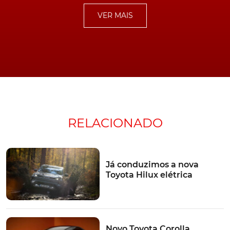
não só pode ser ajustado em altura, como pode ser
VER MAIS
dividido em dois. Não faltando sequer um sistema de
retenção das bagagens, para que estas não andem aos
trambolhões no interior.
[smartslider3 slider="221"]
Híbrido e com tracção integral
RELACIONADO
Apesar de todos estes elementos, novidade maior, é,
sem dúvida, o facto deste Toyota Yaris Cross envergar
uma
tracção integral inteligente
. Solução, sem dúvida,
invulgar no segmento dos mini-crossovers a que se
Já conduzimos a nova
Toyota Hilux elétrica
destina. E que, no caso deste Yaris Cross, resulta da
disponibilização daquela que é a quarta geração do
sistema de propulsão híbrido da marca nipónica.
Já conhecido de outros modelos, como o C-HR ou o
Novo Toyota Corolla