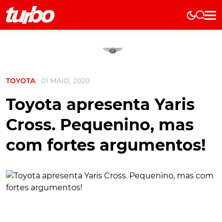
Elétricos
História
Técnica
TOYOTA
01 MAIO, 2020
Comerciais
Testes
Toyota apresenta Yaris
Curiosidades
Cross. Pequenino, mas
Marcas
com fortes argumentos!
Elétricos
Técnica
Testes