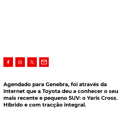
Agendado para Genebra, foi através da Internet
que a Toyota deu a conhecer o seu mais
Agendado para Genebra, foi através da
recente e pequeno SUV: o Yaris Cross. Híbrido e
Internet que a Toyota deu a conhecer o seu
com tracção integral.
mais recente e pequeno SUV: o Yaris Cross.
Híbrido e com tracção integral.
Inicialmente agendado para um Salão de Genebra
que acabou por não acontecer, foi, agora, através da
Internet, que a Toyota deu a conhecer o seu mais