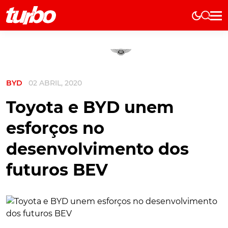
Elétricos
História
Técnica
BYD
02 ABRIL, 2020
Comerciais
Testes
Toyota e BYD unem
Curiosidades
esforços no
Marcas
desenvolvimento dos
Elétricos
futuros BEV
Técnica
Testes