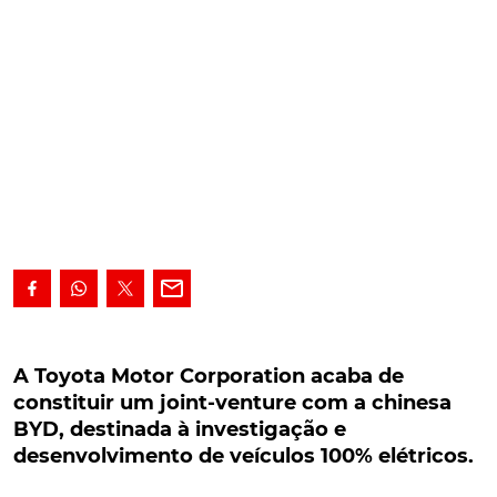
A Toyota Motor Corporation acaba de constituir
um joint-venture com a chinesa BYD, destinada
A Toyota Motor Corporation acaba de
à investigação e desenvolvimento de veículos
constituir um joint-venture com a chinesa
100% elétricos.
BYD, destinada à investigação e
desenvolvimento de veículos 100% elétricos.
Maior construtor mundial, a japonesa Toyota Motor
Corporation acaba de celebrar um acordo com a