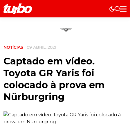
Elétricos
História
Técnica
NOTÍCIAS
09 ABRIL, 2021
Comerciais
Testes
Captado em vídeo.
Curiosidades
Toyota GR Yaris foi
Marcas
colocado à prova em
Elétricos
Nürburgring
Técnica
Testes