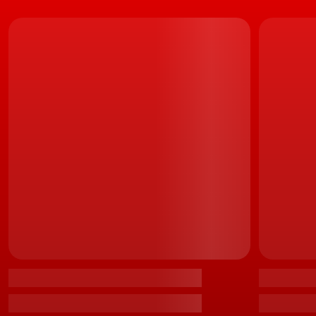
litros Turbo a gasolina, capaz de produzir 261 cv de
potência e 360 Nm de binário, enviados através de uma
caixa manual de seis velocidades para as quatro rodas.
A juntar a isto, a promessa de um peso de não mais que
1.280 kg, graças à utilização extensiva de fibra de
carbono e alumínio, e capaz de deixar a sonhar o mais
desconfiado dos condutores.
De resto e a demonstrar que, desconfiança quanto às
aptidões deste pequeno hot-hatch, é algo que,
simplesmente, não tem qualquer ligação com a
realidade, surge o vídeo que aqui reproduzimos, e que
mostra o Toyota GR Yaris, a fundo, num dos mais
emblemáticos, mas também mais difíceis, circuitos
europeus:
Nürburgring
.