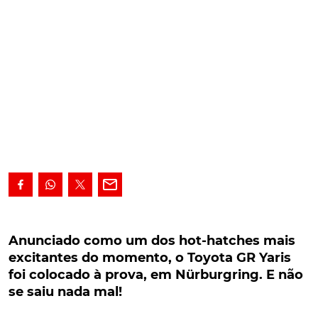
Anunciado como um dos hot-hatches mais
excitantes do momento, o Toyota GR Yaris foi
Anunciado como um dos hot-hatches mais
colocado à prova, em Nürburgring. E não se
excitantes do momento, o Toyota GR Yaris
saiu nada mal!
foi colocado à prova, em Nürburgring. E não
se saiu nada mal!
Anunciado como um dos
hot-hatches
mais
excitantes do momento, o novo Toyota GR Yaris