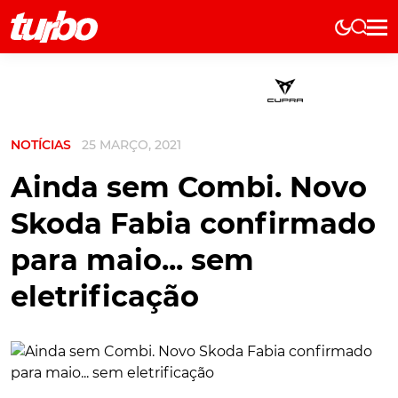
Elétricos
História
Técnica
NOTÍCIAS
25 MARÇO, 2021
Comerciais
Testes
Ainda sem Combi. Novo
Curiosidades
Skoda Fabia confirmado
Marcas
para maio... sem
Elétricos
eletrificação
Técnica
Testes