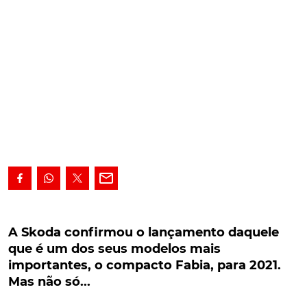
A Skoda confirmou o lançamento daquele que
é um dos seus modelos mais importantes, o
A Skoda confirmou o lançamento daquele
compacto Fabia, para 2021. Mas não só...
que é um dos seus modelos mais
importantes, o compacto Fabia, para 2021.
Anunciado, durante a Conferência Anual que
Mas não só...
recentemente teve lugar, como um ano
particularmente activo, a Skoda confirmou o