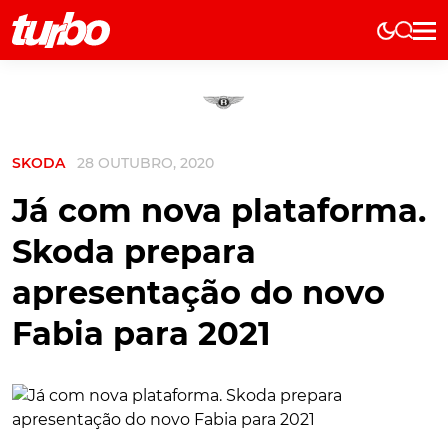
Elétricos
História
Técnica
SKODA
28 OUTUBRO, 2020
Comerciais
Testes
Já com nova plataforma.
Curiosidades
Skoda prepara
Marcas
apresentação do novo
Elétricos
Fabia para 2021
Técnica
Testes