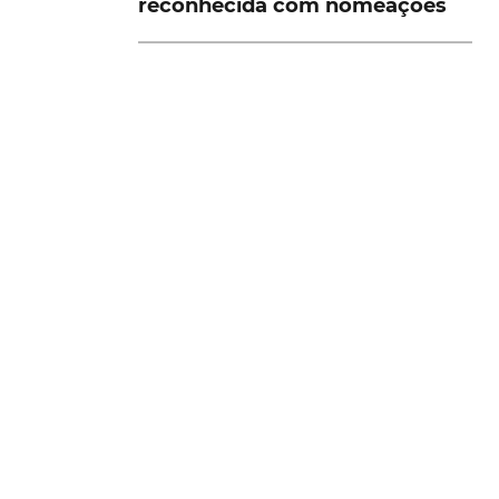
reconhecida com nomeações
a
os
4
VER MAIS