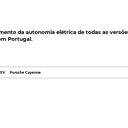
to da autonomia elétrica de todas as versões
 Portugal.
ento da autonomia elétrica de todas as versõe
em Portugal.
da autonomia elétrica de todas as versões do Cayen
assam a anunciar um máximo de 48 quilómetros em
ncomenda, no mercado nacional.
Zuffenhausen
em comunicado, resulta da introdução de
EV
Porsche Cayenne
ade, com 17,9 kWh, a substituir a anterior solução de 14
lug-in, ou PHEV, do
Cayenne
, passam, assim, a oferecer
elo em comercialização até aqui, com o ciclo WLTP EAER
quilómetros com zero emissões locais. Isto, enquanto o
tros.