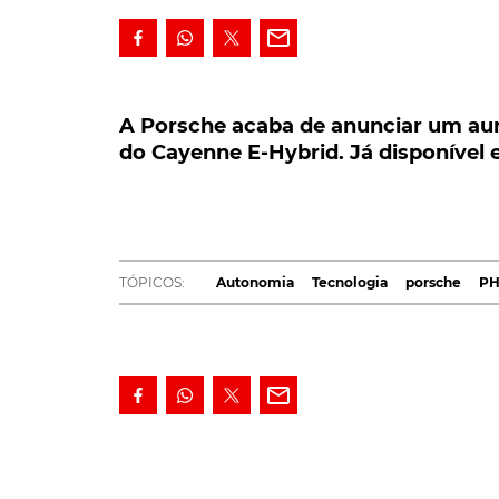
A Porsche acaba de anunciar um aumen
do Cayenne E-Hybrid. Já disponível em
A Porsche acaba de anunciar um aum
do Cayenne E-Hybrid. Já disponível 
A Porsche acaba de anunciar um aumento 
E-Hybrid, ou híbrido plug-in, as quais p
modo 100% elétrico. Já disponível, para e
O aumento da autonomia, revela a
marca de 
TÓPICOS:
Autonomia
Tecnologia
porsche
PH
uma bateria de alta voltagem de maior capacid
kWh.
Graças a esta evolução, as versões híbridas p
mais 30% de autonomia elétrica, face ao mod
City a atribuir ao maior dos SUV Porsche, 48 
Turbo S E-Hybrid
pode chegar aos 42 quilóme