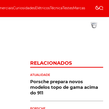
erciais
Curiosidades
Elétricos
Técnica
Testes
Marcas
Técnica
RELACIONADOS
ATUALIDADE
Porsche prepara novos
modelos topo de gama acima
do 911
PORSCHE