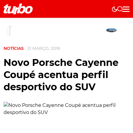
Elétricos
História
Técnica
NOTÍCIAS
21 MARÇO, 2019
Comerciais
Testes
Novo Porsche Cayenne
Curiosidades
Coupé acentua perfil
Marcas
desportivo do SUV
Elétricos
Técnica
Testes