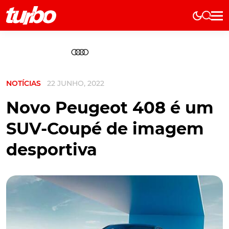
Elétricos
História
Técnica
NOTÍCIAS
22 JUNHO, 2022
Comerciais
Testes
Novo Peugeot 408 é um
Curiosidades
SUV-Coupé de imagem
Marcas
desportiva
Elétricos
Técnica
Testes