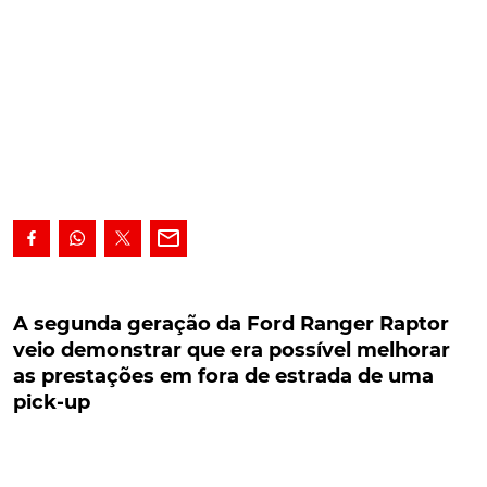
A segunda geração da Ford Ranger Raptor veio
demonstrar que era possível melhorar as
A segunda geração da Ford Ranger Raptor
prestações em fora de estrada de uma pick-up
veio demonstrar que era possível melhorar
as prestações em fora de estrada de uma
A segunda geração da Ford Ranger Raptor veio
pick-up
demonstrar que era possível melhorar as prestações
em fora de estrada de uma pick-up que já era uma
das referências da categoria. Como novidade