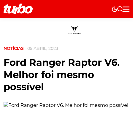
Elétricos
História
Técnica
NOTÍCIAS
05 ABRIL, 2023
Comerciais
Testes
Ford Ranger Raptor V6.
Curiosidades
Melhor foi mesmo
Marcas
possível
Elétricos
Técnica
Testes