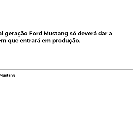
geração Ford Mustang só deverá dar a conhece
ará em produção.
l geração Ford Mustang só deverá dar a
 em que entrará em produção.
ção Ford Mustang conta já com uma longa e
rem as últimas notícias, não é para já que o modelo
para 2023.
 com base em informações recolhidas junto da empresa 
 Mustang
toForecast Solutions
. Segundo as quais, a atual geração
cessor, em 2023.
ra 2022, situação que levaria a que fosse apresentado
a surgidas avançam em 12 meses a entrada em produção
 código S650.