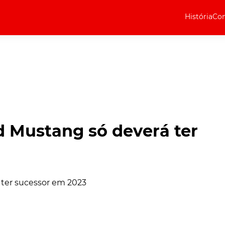
História
Com
Elétricos
Curiosidades
Elétricos
Técnica
Testes
 Mustang só deverá ter
Marcas