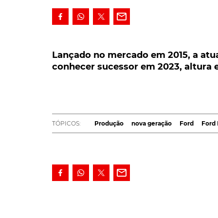
Lançado no mercado em 2015, a atual 
sucessor em 2023, altura em que entr
Lançado no mercado em 2015, a atua
conhecer sucessor em 2023, altura
Lançado no mercado em 2015, a atual gera
proveitosa vida. No entanto e segundo refe
terá substituto; tal só deverá acontecer lá 
A notícia é avançada pela
Autoline Network
,
TÓPICOS:
Produção
nova geração
Ford
Ford
estudos de mercado no sector automóvel,
Au
S550 do Ford Mustang, só deverá conhecer su
Até aqui com entrada em produção prevista pa
como um Modelo Ano 2023, as notícias agor
da futura geração, a qual tem como nome de