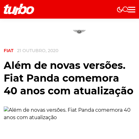
Elétricos
História
Técnica
FIAT
21 OUTUBRO, 2020
Comerciais
Testes
Além de novas versões.
Curiosidades
Fiat Panda comemora
Marcas
40 anos com atualização
Elétricos
Técnica
Testes