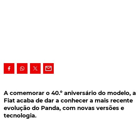
A comemorar o 40.º aniversário do modelo, a
Fiat acaba de dar a conhecer a mais recente
A comemorar o 40.º aniversário do modelo, a
evolução do Panda, com novas versões e
Fiat acaba de dar a conhecer a mais recente
tecnologia.
evolução do Panda, com novas versões e
tecnologia.
A comemorar o 40.º aniversário do modelo, a Fiat
acaba de dar a conhecer a mais recente evolução do
Panda, a qual, além de algumas alterações estéticas,