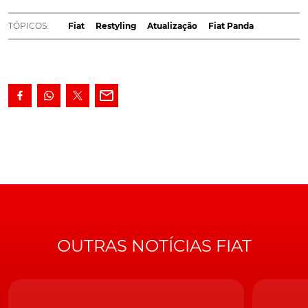
traz também novas versões, além de mais e melhor
tecnologia.
TÓPICOS:
Fiat
Restyling
Atualização
Fiat Panda
Modelo hoje em dia já icónico na oferta da marca de
Turim, o
Fiat Panda
agora renovado apresenta-se com
um novo pára-choques dianteiro, saias laterais
redesenhadas, rodas com jantes de novo design e duas
novas cores: Azul Ceramic e Cinzento Mate.
Já no interior do habitáculo, um novo ecrã táctil de 7"
como parte do sistema de infoentretenimento,
emparelhável com smartphone e sistema de rádio DAB.
OUTRAS NOTÍCIAS FIAT
O Fiat Panda City Life
Proposto, em Portugal, com três novas versões - Life,
Sport, Cross -, a primeira variante, disponível entre nós
com os níveis de equipamento Panda e City Life, e