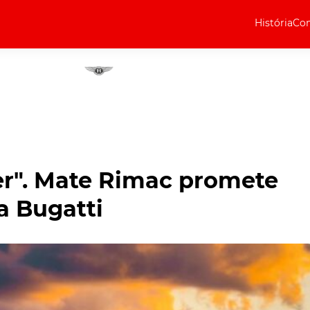
História
Com
Elétricos
Curiosidades
Elétricos
Técnica
Testes
cer". Mate Rimac promete
Marcas
a Bugatti