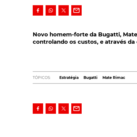
Novo homem-forte da Bugatti, Mate Ri
controlando os custos, e através da ele
Novo homem-forte da Bugatti, Mate 
controlando os custos, e através da 
Hoje em dia numa nova fase da sua existên
fruto, também, da eletrificação, sem que 
garantia é do novo responsável máximo da
também fundador da Rimac Automobili, M
TÓPICOS:
Estratégia
Bugatti
Mate Rimac
Falando à publicação britânica
Autocar
, Mate
deixando de revelar aqueles que são os plano
passam, desde logo, por uma redução nos c
eletrificação, como forma de tornar a marca 
mundial.
"Numa abordagem carro a carro, a verdade é
também fundador da Rimac Automobili, assum