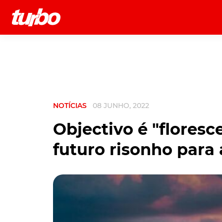
História
Comerciais
Testes
NOTÍCIAS
08 JUNHO, 2022
Objectivo é "flores
futuro risonho para 