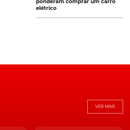
ponderam comprar um carro
elétrico
a
,
ue
c]
VER MAIS
s,