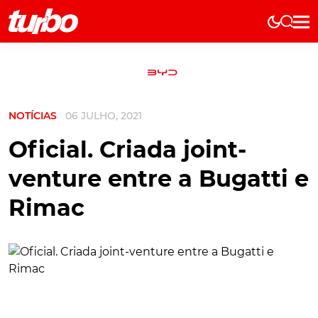
Elétricos
História
Técnica
NOTÍCIAS
06 JULHO, 2021
Comerciais
Testes
Oficial. Criada joint-
Curiosidades
venture entre a Bugatti e
Marcas
Rimac
Elétricos
Técnica
Testes