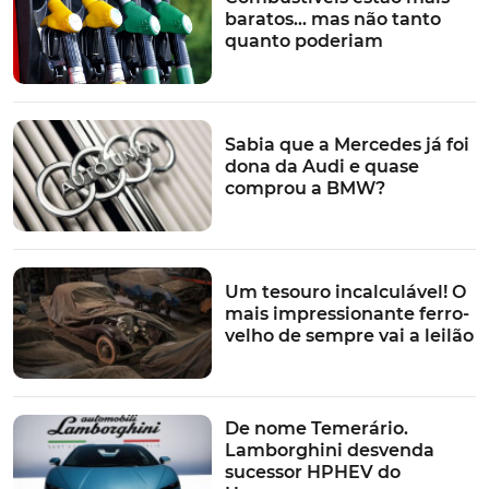
Rimac Group e Rimac Technology. A primeira terá a
baratos… mas não tanto
operação mais importante, enquanto esta última será
quanto poderiam
detida na totalidade pelo Rimac Group, dedicando-se
ao desenvolvimento, produção e fornecimento de
sistemas de bateria, linhas motrizes e outros
componentes para veículos elétricos.
Sabia que a Mercedes já foi
dona da Audi e quase
Por outro lado, o
Hyundai Motor Group
irá manter os
comprou a BMW?
seus 12% na Rimac. Como o Rimac Group possui uma
participação de 55% na joint-venture Bugatti-Rimac,
pode-se dizer que a Hyundai e a Bugatti passaram a
partilhar interesses comuns.
Um tesouro incalculável! O
mais impressionante ferro-
velho de sempre vai a leilão
TÓPICOS:
porsche
Desportivos
Bugatti
joint-venture
Rimac
De nome Temerário.
Lamborghini desvenda
sucessor HPHEV do