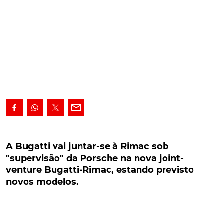
A Bugatti vai juntar-se à Rimac sob
"supervisão" da Porsche na nova joint-venture
A Bugatti vai juntar-se à Rimac sob
Bugatti-Rimac, estando previsto novos
"supervisão" da Porsche na nova joint-
modelos.
venture Bugatti-Rimac, estando previsto
novos modelos.
A Bugatti vai juntar-se à Rimac sob "supervisão" da
Porsche na nova joint-venture Bugatti-Rimac,
estando previsto, a longo prazo, o desenvolvimento