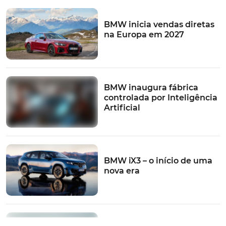
redesenhado e a apresentar novos controlos
multifunções, novos bancos desportivos (de série), além
BMW inicia vendas diretas
na Europa em 2027
de uma extensa oferta em termos de revestimentos,
cores e decorações.
A par destes, a promessa, da parte da BMW, de um novo
pára-brisas com tratamento acústico mais apurado e
BMW inaugura fábrica
melhores vedantes nas portas, tudo como forma a
controlada por Inteligência
garantir um ambiente mais tranquilo, ao mesmo tempo
Artificial
que e a pensar especificamente no condutor, presente
está, também, a versão Plus do
BMW Live Cockpit
.
Sinónimo de um painel de instrumentos 100% digital
de 10,3" e um ecrã central de 12,3", ambos de série, e que
BMW iX3 – o início de uma
pode receber, ainda, um head-up display de dimensões
nova era
maiores... opcional.
BMW emite recall para 70