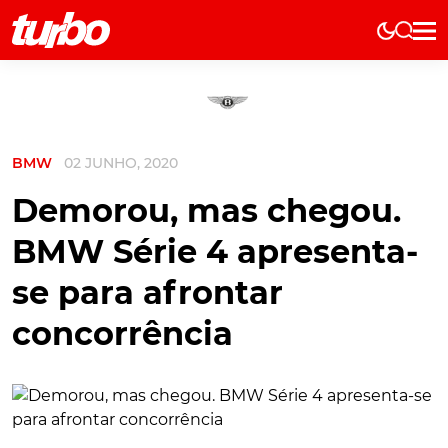
Elétricos
História
Técnica
BMW
02 JUNHO, 2020
Comerciais
Testes
Demorou, mas chegou.
Curiosidades
BMW Série 4 apresenta-
Marcas
se para afrontar
Elétricos
concorrência
Técnica
Testes