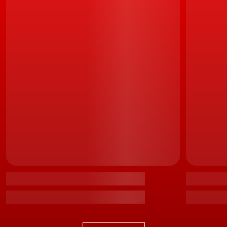
aumentar a autonomia.
Volkswagen ID Buzz
Desenvolvido com base na plataforma MEB (Modular
Electric Drive Kit) do Grupo Volkswagen, o novo ID Buzz
apresenta uma longa distância entre-eixos de quase
três metros - semelhante à da Transporter 6.1 - mas
uma carroçaria compacta, com um comprimento
exterior de 4,71 metros, uma altura de 1,94 metros e
uma largura de 1,99 metros (mais 8,1 cm do que a
Transporter 6.1). O diâmetro de viragem das rodas é
extraordinariamente reduzido, de 11,1 metros,
semelhante ao de um Volkswagen
Golf.