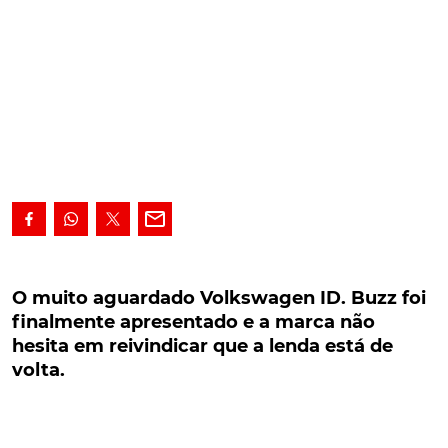
O muito aguardado Volkswagen ID. Buzz foi
finalmente apresentado e a marca não hesita
O muito aguardado Volkswagen ID. Buzz foi
em reivindicar que a lenda está de volta.
finalmente apresentado e a marca não
hesita em reivindicar que a lenda está de
O muito aguardado Volkswagen ID. Buzz foi
volta.
finalmente apresentado e a marca não hesita em
reivindicar que a lenda está de volta. Com imagem
inspirada no "Pão de Forma" original, foi