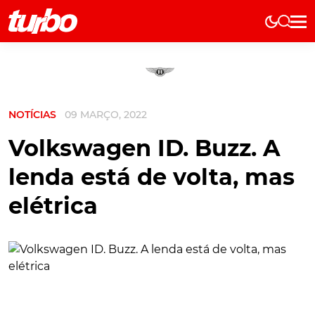
Elétricos
História
Técnica
NOTÍCIAS
09 MARÇO, 2022
Comerciais
Testes
Volkswagen ID. Buzz. A
Curiosidades
lenda está de volta, mas
Marcas
elétrica
Elétricos
Técnica
Testes