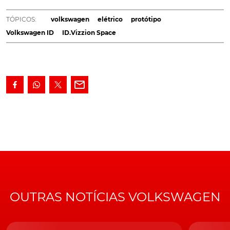
Shooting Brake". Provavelmente será comercializado
como ID.5 e ocupará o lugar do Passat no segmento
TÓPICOS:
volkswagen
elétrico
protótipo
D dos elétricos. A autonomia anunciada é de
Volkswagen ID
ID.Vizzion Space
aproximadamente 700 km.
A fábrica da
Volkswagen
de Emden começará a fabricar
um novo modelo elétrico em 2023, que será
comercializada em duas variantes de carroçaria: sedan e
station-wagon.
A revelação foi avançada pelo próprio diretor executivo
da marca
Volkswagen
, Ralf Brandstätter, embora se
tenho a este modelo como "Aero B" e "Aero B Shooting
Brake". Fontes sugerem que muito provavelmente a
designação comercial definitiva seja ID.5 e ID.5
Shooting Brake.
OUTRAS NOTÍCIAS VOLKSWAGEN
O novo modelo está a ser projetado para ser o herdeiro
elétrico do icónico
Passat
, representante tradicional da
Volkswagen no segmento D (berlinas familiares) há