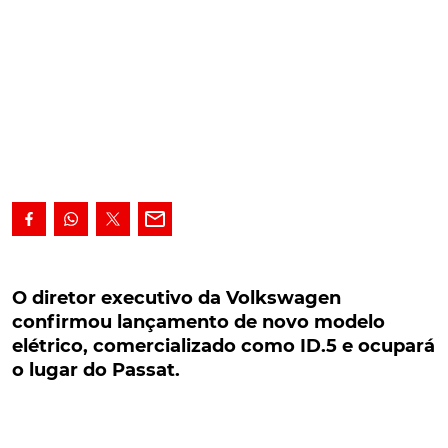
O diretor executivo da Volkswagen confirmou
lançamento de novo modelo elétrico,
O diretor executivo da Volkswagen
comercializado como ID.5 e ocupará o lugar do
confirmou lançamento de novo modelo
Passat.
elétrico, comercializado como ID.5 e ocupará
o lugar do Passat.
O diretor executivo da Volkswagen confirmou o
lançamento de um novo modelo elétrico, que será
proposto em duas carroçarias: "Aero B" e "Aero B