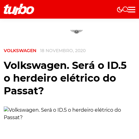
Elétricos
História
Técnica
VOLKSWAGEN
18 NOVEMBRO, 2020
Comerciais
Testes
Volkswagen. Será o ID.5
Curiosidades
o herdeiro elétrico do
Marcas
Passat?
Elétricos
Técnica
Testes