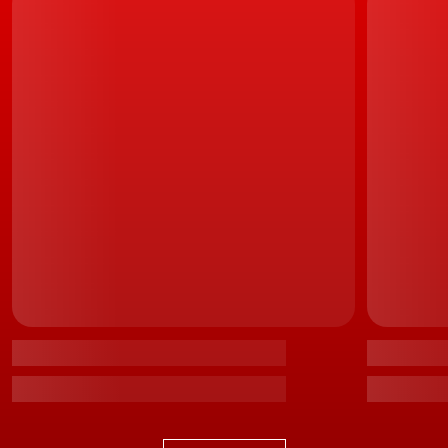
mais de 40 anos.
Em termos de imagem, o novo modelo deverá receber
linhas inspiradas nos
protótipos
ID. Vizzion e ID. Space
Vizzion, embora também se diga que o comprimento
total seja inferior aos dos referidos concepts.
Autonomia até 700 km
Ralf Brandstätter adiantou ainda que este modelo terá
uma autonomia de aproximadamente 700 quilómetros
em ciclo WLTP, valor que será possível graças a uma
aerodinâmica muito apurada.