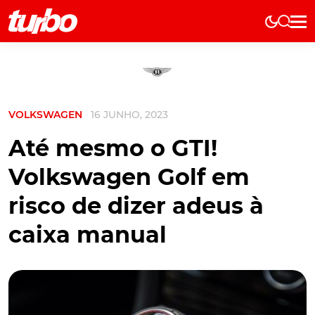
Elétricos
História
Técnica
VOLKSWAGEN
16 JUNHO, 2023
Comerciais
Testes
Até mesmo o GTI!
Curiosidades
Volkswagen Golf em
Marcas
risco de dizer adeus à
Elétricos
caixa manual
Técnica
Testes