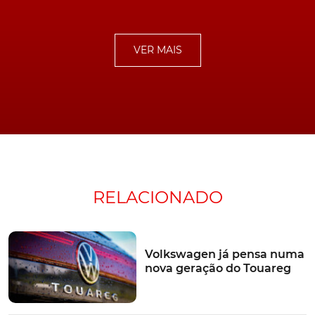
relativamente ao
Golf GTI
, este desportivo emite 162
g/km, quando equipado com a caixa manual, enquanto,
com a opção automática, desce para 160 g/km. Uma
VER MAIS
diferença que, embora podendo parecer residual à
partida, acaba por trazer implicações significativas em
termos de média de emissões, no caso do fabricante.
Entretanto, a Autocar acrescenta que ainda não se sabe
se outros modelos da gama, como o
Polo
, o T-Cross, o
Taigo
e o
T-Roc
, entre muitos outros, deixarão de ser
também propostos com a caixa manual que é,
atualmente, oferecida de fábrica.
RELACIONADO
TÓPICOS:
volkswagen
Emissões
Tecnologia
caixa de velocidades
Volkswagen já pensa numa
Volkswagen Golf
Volkswagen Golf GTI
nova geração do Touareg