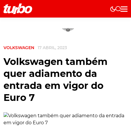
Elétricos
História
Técnica
VOLKSWAGEN
17 ABRIL, 2023
Comerciais
Testes
Volkswagen também
Curiosidades
quer adiamento da
Marcas
entrada em vigor do
Elétricos
Euro 7
Técnica
Testes