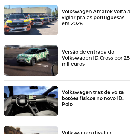
os limites propostos nessa futura legislação.
Volkswagen Amarok volta a
TÓPICOS:
vigiar praias portuguesas
em 2026
volkswagen
Legislação
Emissões
Polémica
Euro 7
adiamento
Versão de entrada do
Volkswagen ID.Cross por 28
mil euros
Volkswagen traz de volta
botões físicos no novo ID.
Polo
Volkswagen divulga