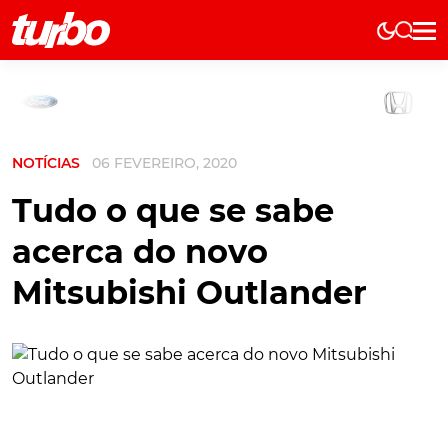
Elétricos
História
Técnica
NOTÍCIAS
06 FEVEREIRO, 2020
Comerciais
Testes
Tudo o que se sabe
Curiosidades
acerca do novo
Marcas
Mitsubishi Outlander
Elétricos
Técnica
Testes