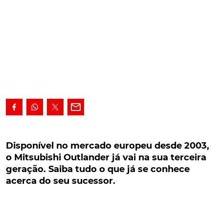
Disponível no mercado europeu desde 2003, o
Mitsubishi Outlander já vai na sua terceira
Disponível no mercado europeu desde 2003,
geração. Saiba tudo o que já se conhece acerca
o Mitsubishi Outlander já vai na sua terceira
do seu sucessor.
geração. Saiba tudo o que já se conhece
acerca do seu sucessor.
Disponível no mercado europeu desde 2003, o
Mitsubishi Outlander já vai na sua terceira geração.
O modelo que mantém a mesma base, desde 2012,