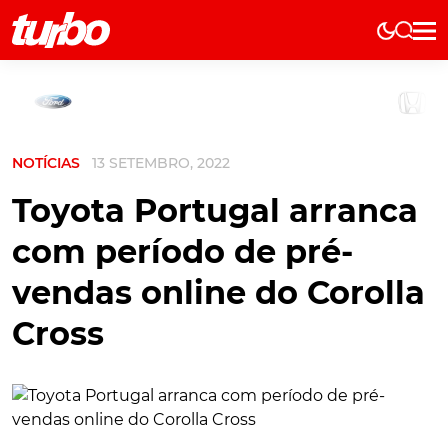
Elétricos
História
Técnica
NOTÍCIAS
13 SETEMBRO, 2022
Comerciais
Testes
Toyota Portugal arranca
Curiosidades
com período de pré-
Marcas
vendas online do Corolla
Elétricos
Cross
Técnica
Testes