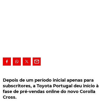
Depois de um período inicial apenas para
subscritores, a Toyota Portugal deu início à
Depois de um período inicial apenas para
fase de pré-vendas online do novo Corolla
subscritores, a Toyota Portugal deu início à
Cross.
fase de pré-vendas online do novo Corolla
Cross.
Depois de um período inicial aberto apenas a
subscritores, a Toyota Portugal acaba de arrancar,