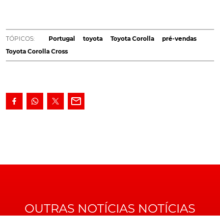
até ao próximo dia 30 de setembro, com o período
de pré-vendas online do novo Corolla Cross. Versão
mais aventureira daquele que é o modelo mais
TÓPICOS:
Portugal
toyota
Toyota Corolla
pré-vendas
vendido no mundo que, ao ser reservada durante
Toyota Corolla Cross
esta fase, trará ainda consigo uma oferta
especialmente funcional...
Iniciada no passado dia 9 de setembro, esta nova fase
de pré-vendas daquela que é, sem dúvida e nos
tempos que correm, a mais inovadora versão do
"eterno"
Corolla
, permitirá, assim e desde logo, a todos
os interessados, garantir uma das primeiras unidades
que chegarão, em breve, ao nosso País.
O Corolla Cross é o primeiro Toyota a exibir um painel de instrumentos
digital de 12,3 polegadas
OUTRAS NOTÍCIAS NOTÍCIAS