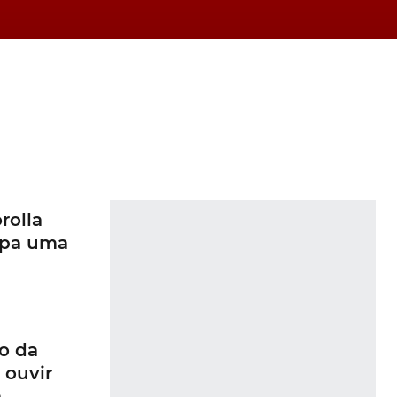
rolla
ipa uma
o da
 ouvir
a