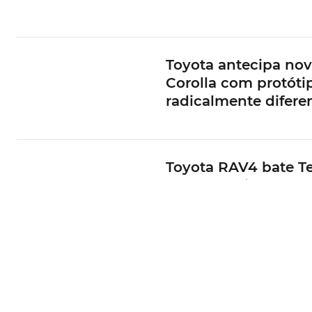
Toyota antecipa no
Corolla com protóti
radicalmente difere
Toyota RAV4 bate Te
Model Y e lidera ve
globais
Concept da Toyota 
hidrogénio apresen
em Le Mans