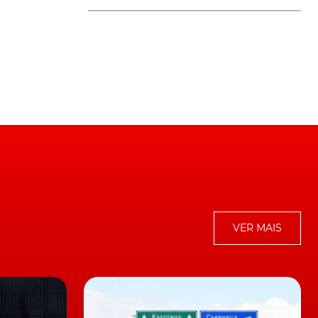
O
VER MAIS
,