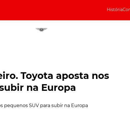
História
Com
Elétricos
Curiosidades
Elétricos
Técnica
Testes
eiro. Toyota aposta nos
Marcas
subir na Europa