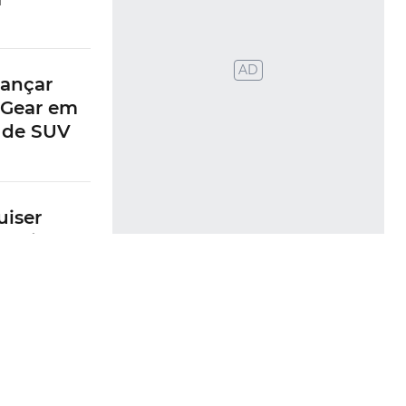
AD
lançar
 Gear em
 de SUV
uiser
hybrid na
leito
yota
mica