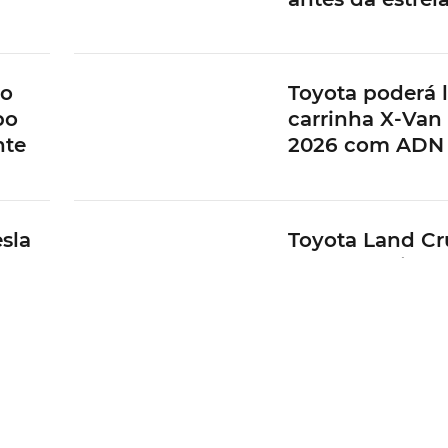
vo
Toyota poderá 
po
carrinha X-Van
nte
2026 com ADN
sla
Toyota Land Cr
ndas
torna-se mild-
Europa
a
Akio Toyoda ree
tado
chairman da To
apesar de polé