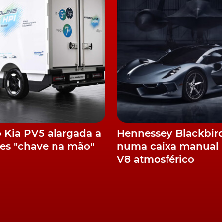
icados oriundos dos SUV e crossover, ainda que Harriso
, no segmento A".
rço, um concept, a que deu o nome de
Aygo X Prologue
,
 ao solo. Além de ter por base a plataforma
GA-B
.
essor do atual Aygo, este concept poderá dar origem a
 outono. Com Harrison a revelar, ainda, que a produção
n. Fábrica onde, de resto, vai passar a ser construído,
o Kia PV5 alargada a
Hennessey Blackbir
es "chave na mão"
numa caixa manual 
V8 atmosférico
meses mais importantes na história da produção da
Toyot
to A
Toyota Yaris X Prologue