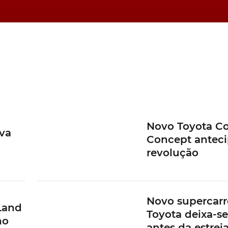
Novo Toyota Co
va
Concept antec
revolução
Novo supercarr
Land
Toyota deixa-se
no
antes da estrei