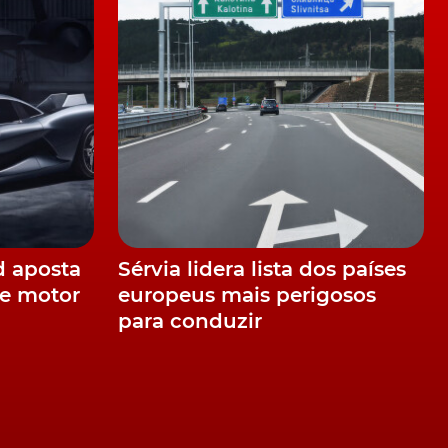
n
d aposta
Sérvia lidera lista dos países
e motor
europeus mais perigosos
para conduzir
a
,