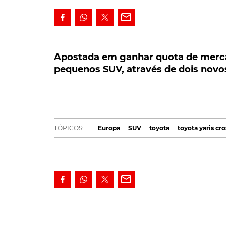
Apostada em ganhar quota de mercado
pequenos SUV, através de dois novos m
Apostada em ganhar quota de merca
pequenos SUV, através de dois novos
Apostada em ganhar quota de mercado no 
pequenos SUV, através do lançamento de do
Cross.
A notícia é avançada pela
Automotive News 
TÓPICOS:
Europa
SUV
toyota
toyota yaris cro
Europa
, Matthew Harrison. Para quem o segm
marca nipónica, qualquer coisa como 150 mil 
Ainda segundo o mesmo responsável, a ofens
Yaris, denominada
Yaris Cross
, cuja produção 
breve.