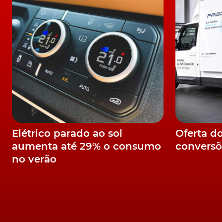
SUV, deverá adoptar, igualmente, alguns pred
fale, segundo a AutoNews, num "novo veículo
Toyota Aygo X Prologue
Recorde-se que a Toyota apresentou, em ma
marcado, desde logo, por uma maior distância
Concebido, igualmente, como o potencial suc
uma versão de produção, já durante o próximo
deverá arrancar ainda no final de 2021, em Koli
Elétrico parado ao sol
Oferta d
também, o novo Yaris.
aumenta até 29% o consumo
conversõ
no verão
"Estes serão, muito provavelmente, os seis 
na Europa", concluiu o mesmo responsável.
TÓPICOS:
Europa
SUV
toyota
toyota yaris cross
segmen