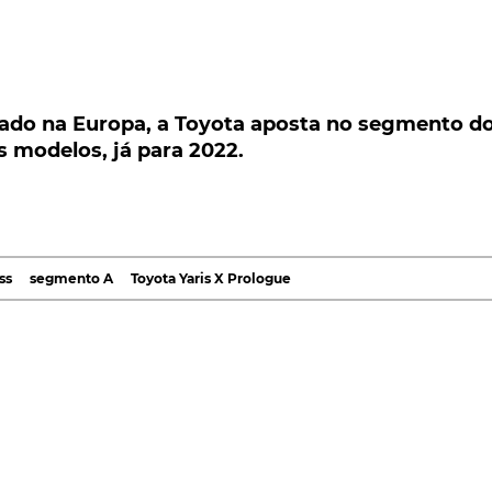
 na Europa, a Toyota aposta no segmento dos
odelos, já para 2022.
do na Europa, a Toyota aposta no segmento d
 modelos, já para 2022.
Velho Continente, a Toyota aposta no segmento dos
is novos modelos, já para 2022. A começar, pelo Yar
Europe
, com base em declarações do CEO da
Toyota
ss
segmento A
Toyota Yaris X Prologue
ento europeu dos pequenos crossovers, pode vir a valer
vendas, já em 2022.
iva começará com a nova versão mais aventureira do
na fábrica de Valenciennes, França, deverá ter início em