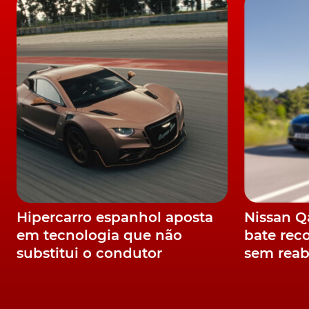
Exemplo disso é a fixação para bicicletas que 
câmaras colocadas nas caixas dos retrovisores,
poderem filmar a viagem.
Estamos em crer, no entanto, que, se passa
opcionais.
Cores e formas alegres
A escolha de cores exteriores será luminosa e 
subordinada ao tema hexagonal nos detalhes. P
Hipercarro espanhol aposta
Nissan 
identificação do
Aygo
.
em tecnologia que não
bate rec
substitui o condutor
sem reab
Na frente, encontramos uma linha luminosa a
traseira, com os farolins verticalizados e lig