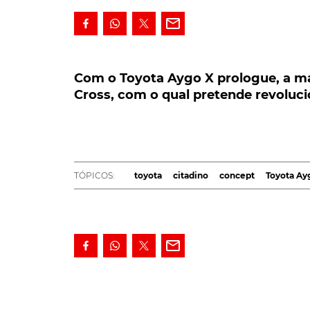
Com o Toyota Aygo X prologue, a mar
Cross, com o qual pretende revolucio
Com o Toyota Aygo X prologue, a m
Cross, com o qual pretende revoluc
Com o Toyota Aygo X prologue, a marca ja
o qual pretende revolucionar o segmento A
Numa fase em que a maioria dos fabricantes a
tecnologia/rentabilidade associada a estes p
TÓPICOS:
toyota
citadino
concept
Toyota Ay
Design.
Foi no sofisticado Centro de Desenvolviment
Toyota fez nascer o herdeiro do
Toyota Aygo
.
estilística muito forte, assumindo-se como um
A prioridade dada ao estilo surge na sequênci
matéria do que, por exemplo, os seus dois "p