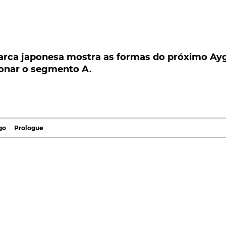
ca japonesa mostra as formas do próximo Aygo
nar o segmento A.
arca japonesa mostra as formas do próximo Ay
ionar o segmento A.
ponesa mostra as formas do próximo Aygo Cross, co
.
bandona a classe dos citadinos, devido à difícil equação
equenos carros, a
Toyota
decide atacar, começando pelo
go
Prologue
o e Design que tem na cidade francesa de Nice que a
 Terá formas de SUV, dimensões citadinas e uma afirmaç
 pequeno carro de estilo sofisticado.
a do modelo anterior, já bastante mais afirmativo nesta
rimos"
Peugeot 108
e Citroën C1.