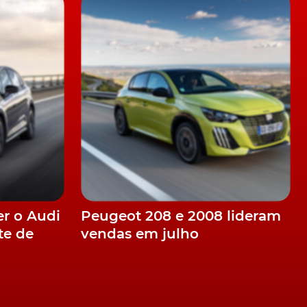
ra
er o Audi
Peugeot 208 e 2008 lideram
te de
vendas em julho