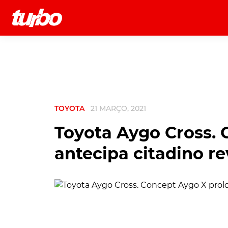
História
Comerciais
Testes
TOYOTA
21 MARÇO, 2021
Toyota Aygo Cross.
antecipa citadino re