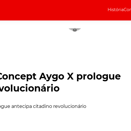
História
Com
Elétricos
Curiosidades
Elétricos
Técnica
Testes
 Concept Aygo X prologue
Marcas
volucionário