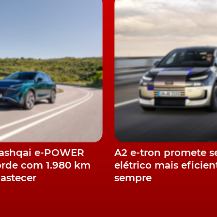
recolhe no para-choques traseiro, barras no tejadilho e
 não para os substituir, mas sim viradas para a frente pa
rem à produção, estes serão certamente equipamentos
viva. Também a temática de design interior será jovial,
or fora, a utilização das luzes é forte elemento de
Qashqai e-POWER
A2 e-tron promete s
orde com 1.980 km
elétrico mais eficien
astecer
sempre
 ligar as duas óticas muito finas. O mesmo acontece na
ados por uma linha luminosa, sob a qual está o puxador do