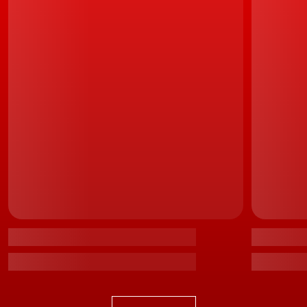
Ainda segundo a marca japonesa, o Toyota Aygo Cross
é, também, o primeiro modelo da marca planeado,
desenvolvido, concebido e desenvolvido
especificamente na e para a Europa. Tendo sido
integralmente criado no novo centro de
desenvolvimento da
Toyota Motor Europe
em França.
LEIA TAMBÉM
Toyota Aygo Cross. Concept Aygo X prologue
antecipa citadino revolucionário
Recorde-se que, o próprio concept que agora dá
origem ao Aygo Cross, baptizado de Aygo X Prologue,
foi criado no Centro de Desenvolvimento e Design que
a Toyota possui na cidade francesa de Nice.
Quanto à produção do sucessor do actual Aygo, terá
lugar na fábrica da
Toyota Motor Manufacturing
, em
Kolin, na República Checa.