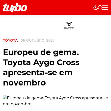
Elétricos
História
Técnica
TOYOTA
06 OUTUBRO, 2021
Comerciais
Testes
Europeu de gema.
Curiosidades
Toyota Aygo Cross
Marcas
apresenta-se em
Elétricos
novembro
Técnica
Testes