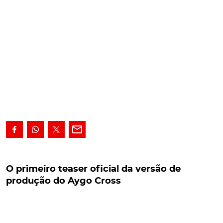
O primeiro teaser oficial da versão de produção
do Aygo Cross
O primeiro teaser oficial da versão de
produção do Aygo Cross
Depois da divulgação do concept, a Toyota acaba de
confirmar a passagem à produção daquele que será
o mais o pequeno dos crossovers da marcar
nipónica, através da divulgação do nome comercial