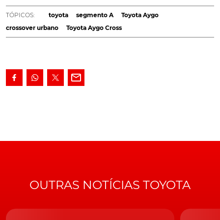
do modelo - Aygo Cross - e da respectiva data de
TÓPICOS:
toyota
segmento A
Toyota Aygo
apresentação: Novembro de 2021.
crossover urbano
Toyota Aygo Cross
Anunciado como mais recente elemento da crescente
família SUV e crossover da
Toyota
, o Aygo Cross
recorrerá à mesma arquitectura do recentemente
desvendado
Yaris Cross
, a
plataforma GA-B
, ao mesmo
tempo de dá continuidade à linguagem de design
introduzida, em 2014, com a segunda geração do Aygo.
Desconhecidas, pelo menos para já, continuam as
motorizações com que este novo crossover urbano se
apresentará ao mercado.
OUTRAS NOTÍCIAS TOYOTA
Com base na experiência recente, o mais certo é que as linhas do futuro
Aygo Cross não difiram muito das reveladas com o concept Aygo X