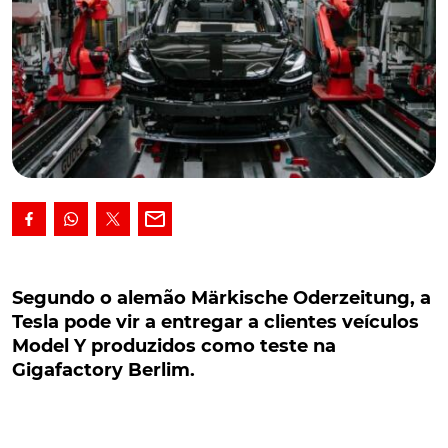
Segundo o alemão Märkische Oderzeitung, a
Tesla pode vir a entregar a clientes veículos
Segundo o alemão Märkische Oderzeitung, a
Model Y produzidos como teste na Gigafactory
Tesla pode vir a entregar a clientes veículos
Berlim.
Model Y produzidos como teste na
Gigafactory Berlim.
Ainda durante a fase de afinação do próprio
processo de produção, a Gigafactory da Tesla em
Berlim, Alemanha, terá produzido um total de duas