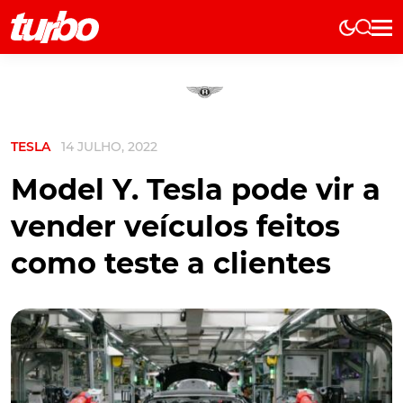
Elétricos
História
Técnica
TESLA
14 JULHO, 2022
Comerciais
Testes
Model Y. Tesla pode vir a
Curiosidades
vender veículos feitos
Marcas
como teste a clientes
Elétricos
Técnica
Testes