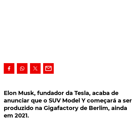
Elon Musk, fundador da Tesla, acaba de
anunciar que o SUV Model Y começará a ser
Elon Musk, fundador da Tesla, acaba de
produzido na Gigafactory de Berlim, ainda em
anunciar que o SUV Model Y começará a ser
2021.
produzido na Gigafactory de Berlim, ainda
em 2021.
Eis uma boa notícia para os fãs europeus da Tesla: a
marca norte-americana de veículos elétricos deverá
começar a produzir o seu novo SUV Model Y, na