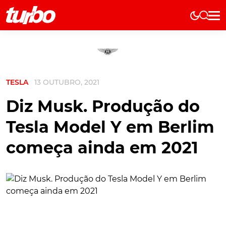
Elétricos
História
Técnica
TESLA
13 OUTUBRO, 2021
Comerciais
Testes
Diz Musk. Produção do
Curiosidades
Tesla Model Y em Berlim
Marcas
começa ainda em 2021
Elétricos
Técnica
Testes