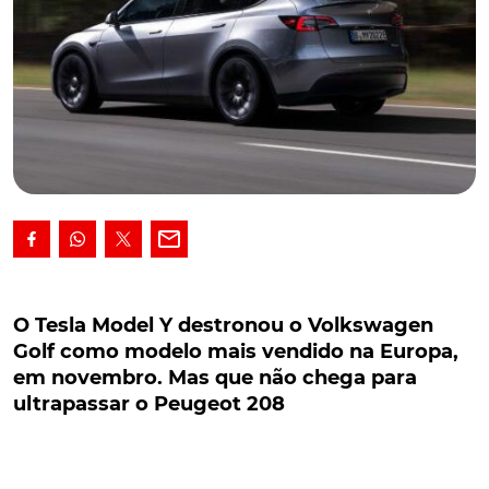
O Tesla Model Y destronou o Volkswagen Golf
como modelo mais vendido na Europa, em
O Tesla Model Y destronou o Volkswagen
novembro. Mas que não chega para ultrapassar
Golf como modelo mais vendido na Europa,
o Peugeot 208
em novembro. Mas que não chega para
ultrapassar o Peugeot 208
O elétrico Tesla Model Y destronou, no passado mês
de novembro, o Volkswagen Golf, como modelo mais
vendido na Europa, graças a uma subida nas vendas