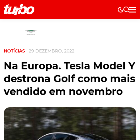
Elétricos
História
Técnica
NOTÍCIAS
29 DEZEMBRO, 2022
Comerciais
Testes
Na Europa. Tesla Model Y
Curiosidades
destrona Golf como mais
Marcas
vendido em novembro
Elétricos
Técnica
Testes