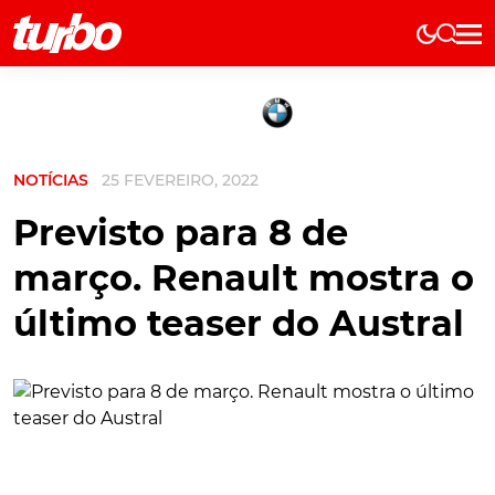
Elétricos
História
Técnica
NOTÍCIAS
25 FEVEREIRO, 2022
Comerciais
Testes
Previsto para 8 de
Curiosidades
março. Renault mostra o
Marcas
último teaser do Austral
Elétricos
Técnica
Testes