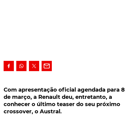
Com apresentação oficial agendada para 8 de
março, a Renault deu, entretanto, a conhecer o
Com apresentação oficial agendada para 8
último teaser do seu próximo crossover, o
de março, a Renault deu, entretanto, a
Austral.
conhecer o último teaser do seu próximo
crossover, o Austral.
Com apresentação oficial já agendada para o
próximo dia 8 de março, a Renault deu, entretanto, a
conhecer o último teaser do seu próximo crossover,