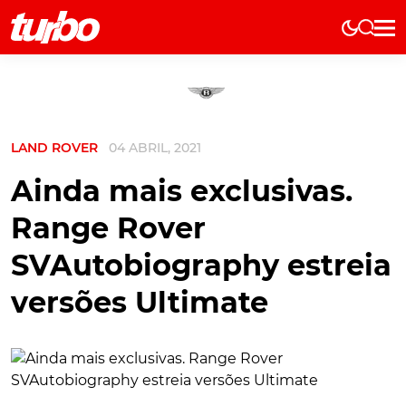
Elétricos
História
Técnica
LAND ROVER
04 ABRIL, 2021
Comerciais
Testes
Ainda mais exclusivas.
Curiosidades
Range Rover
Marcas
SVAutobiography estreia
Elétricos
versões Ultimate
Técnica
Testes