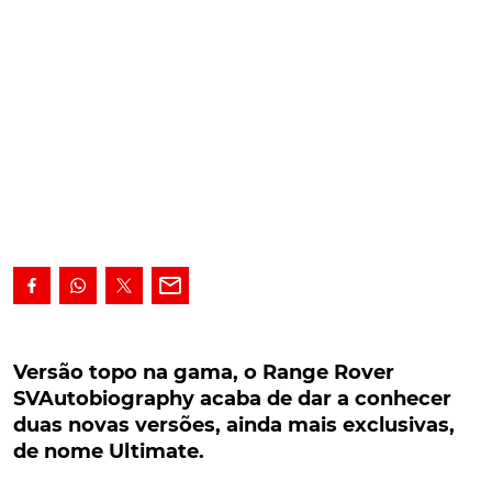
Versão topo na gama, o Range Rover
SVAutobiography acaba de dar a conhecer
Versão topo na gama, o Range Rover
duas novas versões, ainda mais exclusivas, de
SVAutobiography acaba de dar a conhecer
nome Ultimate.
duas novas versões, ainda mais exclusivas,
de nome Ultimate.
Versão de topo na gama, o Range Rover
SVAutobiography acaba de dar a conhecer duas