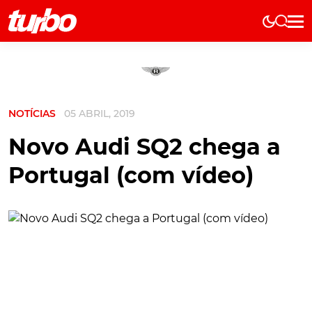
Elétricos
História
Técnica
NOTÍCIAS
05 ABRIL, 2019
Comerciais
Testes
Novo Audi SQ2 chega a
Curiosidades
Portugal (com vídeo)
Marcas
Elétricos
Técnica
Testes