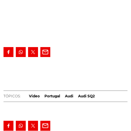
O novo topo de gama desportivo dos SUV
compactos da Audi traz 300 cv. Os preços do Audi
SQ2 começam nos 59.410€.
Chegou o novo Audi SQ2,
e o destaque desta versão vai para o bloco 2.0 (1984 cc)
TFSI de 300 cv (221 kW), que oferece 400 Nm de binário
TÓPICOS:
Vídeo
Portugal
Audi
Audi SQ2
e que permite a este pequeno SUV acelerar dos 0-100
km/h em 4,8 segundos, fixando uma velocidade de
ponta de 250 km/h. Este modelo foi desenvolvido pelos
engenheiros da Audi, é produzido na fábrica de Gyor na
Hungria, com o objectivo de ser o mais potente do