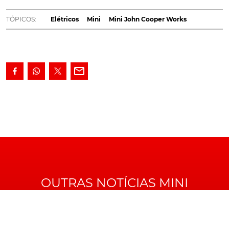
desportiva, John Cooper Works. Em princípio, ainda
para esta década.
TÓPICOS:
Elétricos
Mini
Mini John Cooper Works
A confirmação acaba de ser feita, inclusivamente com
fotos do futuro modelo, ainda que de camuflado, pela
própria
Mini
, que, mesmo sem revelar muitos detalhes,
assume que "estamos a prepararmo-nos para dar o
próximo passo no desenvolvimento do
Mini John
Cooper Works
(JCW) elétrico".
No entanto e apesar da oficialização desta decisão, a
Mini
também assegura que tal não significa o fim das
versões JCW com motores de combustão, as quais,
acredita o fabricante, vão "continuar a desempenhar
um papel importante" na oferta.
OUTRAS NOTÍCIAS MINI
Quanto ao veículo de desenvolvimento aqui