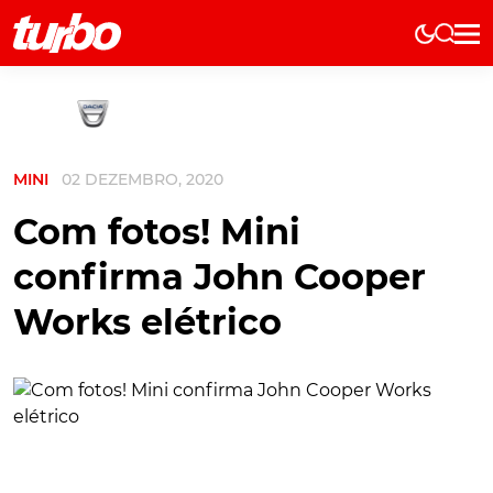
Elétricos
História
Técnica
MINI
02 DEZEMBRO, 2020
Comerciais
Testes
Com fotos! Mini
Curiosidades
confirma John Cooper
Marcas
Works elétrico
Elétricos
Técnica
Testes