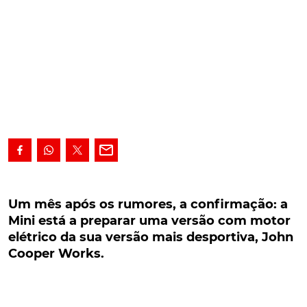
Um mês após os rumores, a confirmação: a
Mini está a preparar uma versão com motor
Um mês após os rumores, a confirmação: a
elétrico da sua versão mais desportiva, John
Mini está a preparar uma versão com motor
Cooper Works.
elétrico da sua versão mais desportiva, John
Cooper Works.
Um mês depois do surgimento dos rumores, a
confirmação: a Mini está a preparar uma versão com
motor exclusivamente elétrico da sua versão mais