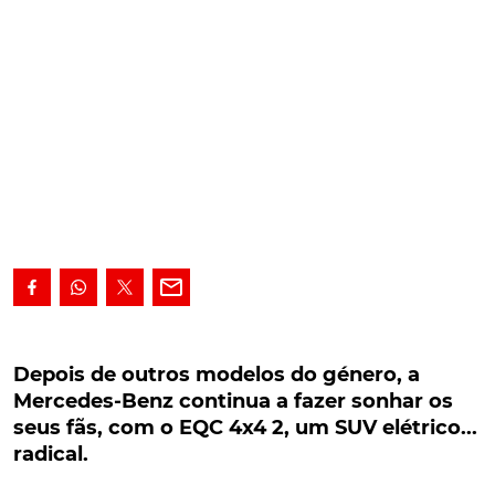
Depois de outros modelos do género, a
Mercedes-Benz continua a fazer sonhar os seus
Depois de outros modelos do género, a
fãs, com o EQC 4x4 2, um SUV elétrico... radical.
Mercedes-Benz continua a fazer sonhar os
seus fãs, com o EQC 4x4 2, um SUV elétrico...
Ao mesmo tempo que anuncia a redução no número
radical.
de plataformas, motores e até caixas de velocidades,
tudo com o objectivo de reduzir custos, a Mercedes-