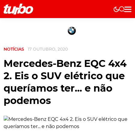
Elétricos
História
Técnica
NOTÍCIAS
17 OUTUBRO, 2020
Comerciais
Testes
Mercedes-Benz EQC 4x4
Curiosidades
2. Eis o SUV elétrico que
Marcas
queríamos ter... e não
Elétricos
podemos
Técnica
Testes