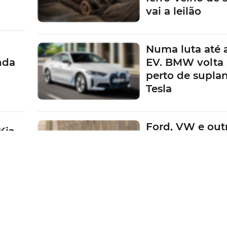
vai a leilão
Numa luta até 
nda
EV. BMW volta 
perto de suplan
Tesla
Ford, VW e outr
Kia
Fabricantes em
a
pagar multas d
metas da UE
Porque o luxo
se ressente. Me
na a