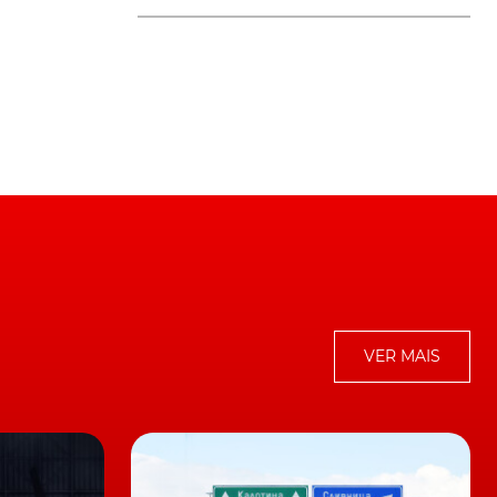
ça
 a
VER MAIS