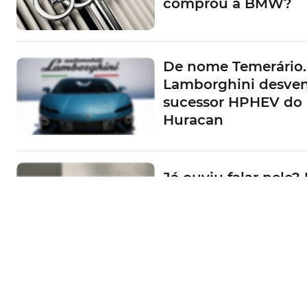
comprou a BMW?
De nome Temerário.
Lamborghini desve
sucessor HPHEV do
Huracan
Já ouviu falar nele? 
Portugal convida-o 
conhecer o EV3
E não é magia! IM
Motors mostra berli