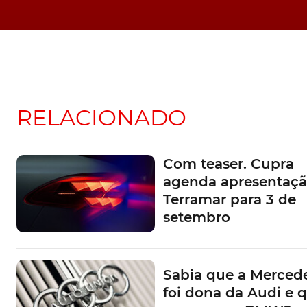
As tecnologias centradas no ser humano fora
Jinba-Ittai e satisfazer as necessidades indiv
O inovador Mazda Driver Personalisation Sys
permite reconhecer o ocupante do banco d
seu redor (posição do banco, volante, espelh
RELACIONADO
de controlo sonoro e climático), adaptando-se
pessoais.
Com teaser. Cupra
agenda apresentaçã
Terramar para 3 de
setembro
TÓPICOS:
Novidades
Apresentação
Europa
SUV
bateri
Sabia que a Mercede
foi dona da Audi e 