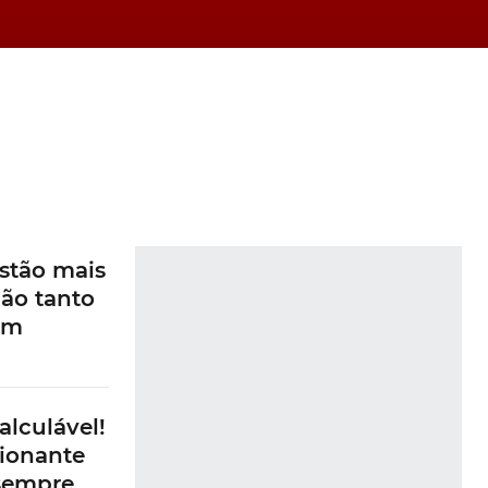
s
s
stão mais
ão tanto
am
alculável!
ionante
 sempre