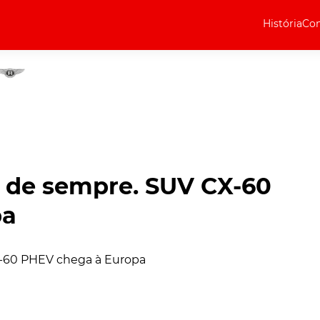
História
Com
Elétricos
Curiosidades
Elétricos
Técnica
Testes
 de sempre. SUV CX-60
Marcas
pa