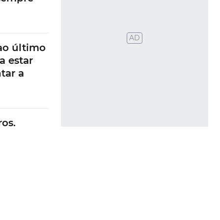
AD
ao último
a estar
tar a
os.
 risco de
evido às
 também
rcedes