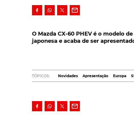
O Mazda CX-60 PHEV é o modelo de es
japonesa e acaba de ser apresentado 
O Mazda CX-60 PHEV é o modelo de 
japonesa e acaba de ser apresentad
O Mazda CX-60 PHEV é o modelo de estrad
de ser apresentado na Europa. A linha motr
autonomia de até 63 quilómetros.
Primeiro SUV híbrido plug-in da
Mazda
para o
TÓPICOS:
Novidades
Apresentação
Europa
S
com uma linha motriz que combina um motor a
elétrico de 100 kW (136 cv) e uma bateria de
Este sistema oferece uma potência máxima d
mais potente automóvel de produção da ma
dianteiras através de uma nova caixa automát