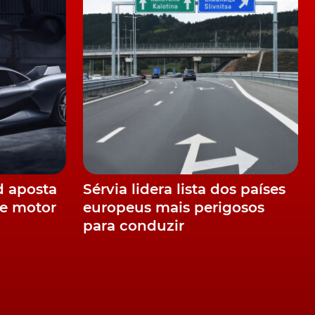
d aposta
Sérvia lidera lista dos países
e motor
europeus mais perigosos
para conduzir