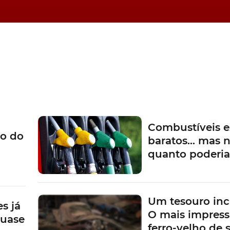
m refinadas para aperfeiçoar a experiência de condução
iduais do condutor.
tem (Sistema de Personalização do Condutor Mazda)
o condutor, ajustando automaticamente o ambiente em
os, sistema
head-up display
, até mesmo as configuraçõe
 à sua constituição física, bem como às suas preferência
Combustíveis e
o do
baratos… mas n
quanto poderi
a
Mazda
CX-60 PHEV
Um tesouro inc
s já
O mais impress
quase
ferro-velho de