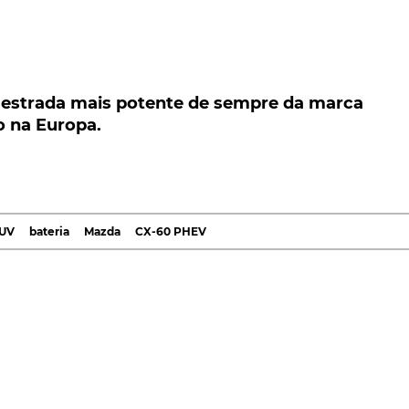
trada mais potente de sempre da marca
na Europa.
estrada mais potente de sempre da marca
o na Europa.
a mais potente de sempre da marca japonesa e aca
iz elétrica desenvolve 327 cv e a bateria permite um
 mercado europeu, o Mazda CX-60 PHEV está dotado
UV
bateria
Mazda
CX-60 PHEV
 gasolina de quatro cilindros Skyactiv-G 2.5, um moto
 iões de lítio com uma capacidade de 17,8 kWh.
e 327 cv e um binário de 500 Nm, tornando este SUV n
rca de
Hiroshima
. A potência é transmitida às rodas
ica de oito velocidades.