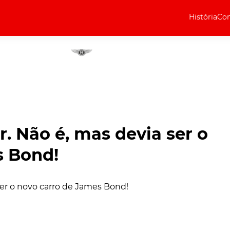
História
Com
Elétricos
Curiosidades
Elétricos
Técnica
Testes
. Não é, mas devia ser o
Marcas
s Bond!