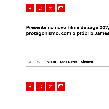
Presente no novo filme da saga 007, 
protagonismo, com o próprio James Bon
Presente no novo filme da saga 007
protagonismo, com o próprio James B
Presente no novo filme da saga 007, o no
protagonismo em "Sem tempo para morrer",
trailer de promoção da película, o qual le
Defender, para quê um Aston Martin?".
TÓPICOS:
Vídeo
Land Rover
Cinema
Referência, ao longo dos tempos e das várias
o novo
Land Rover Defender
apresenta-se,
diga-se, o trailer agora desvendado, faz crer 
LEIA TAMBÉM
Novo Land Rover Defender – O Regresso do R
No centro da ação exibida neste trailer de p
Defender, que, ladeados do mesmo número de