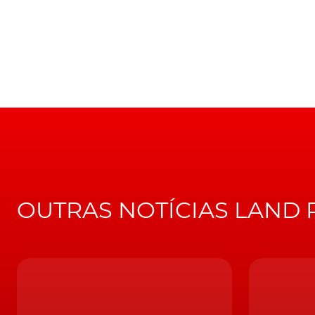
velocidade por terrenos enlameados, após
um
Existirá melhor carro, para um agente como 007, que um D
Nesta "corrida" desenfreada, segue-se uma p
"atravessanços" num caminho repleto de lam
com o
Defender
a rolar sobre si mesmo, deix
impediu o modelo britânico de "colocar-se
LEIA TAMBÉM
Land Rover Defender. Eis as principais dif
OUTRAS NOTÍCIAS LAND
De resto e perante a
espectacularidade das
Pois temos a certeza de que, tal como nós, ta
um
Aston Martin
?...".
https://youtu.be/u7Oc4g_CtZc