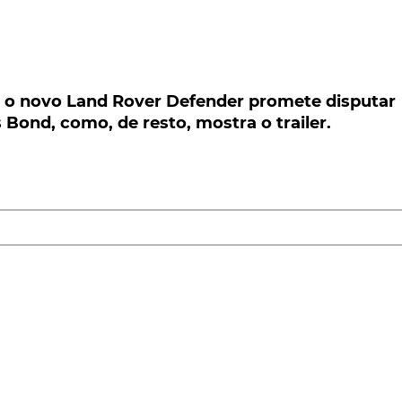
o novo Land Rover Defender promete disputar
d, como, de resto, mostra o trailer.
, o novo Land Rover Defender promete disputar
ond, como, de resto, mostra o trailer.
vo Land Rover Defender promete disputar parte do
 com o próprio James Bond. A demonstrá-lo, o últi
vanta a questão: "Face à capacidade anunciada pelo
 gerações, para muitos dos todo-o-terreno de hoje em di
 assim, com altas expectativas a cumprir
. Mas que,
que não deixarão de ser alcançadas!
ei
romoção ao novo filme 007, estão três Land Rover
 motos – Triumph, ao que parece… -, seguem a alta