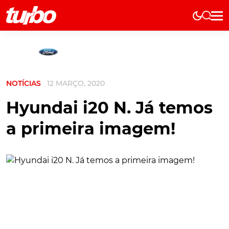
Elétricos
História
Técnica
NOTÍCIAS
12 MARÇO, 2020
Comerciais
Testes
Hyundai i20 N. Já temos
Curiosidades
a primeira imagem!
Marcas
Elétricos
Técnica
Testes