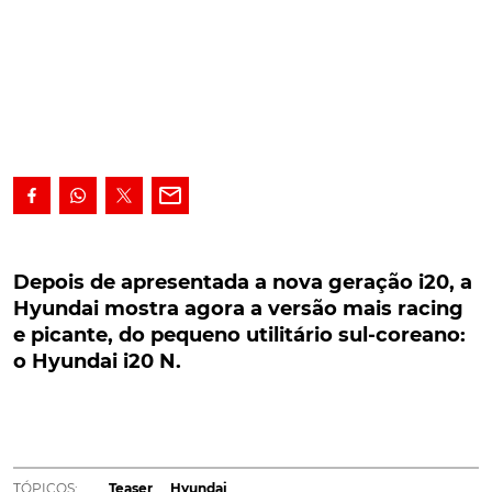
Depois de apresentada a nova geração i20, a
Hyundai mostra agora a versão mais racing e
Depois de apresentada a nova geração i20, a
picante, do pequeno utilitário sul-coreano: o
Hyundai mostra agora a versão mais racing
Hyundai i20 N.
e picante, do pequeno utilitário sul-coreano:
o Hyundai i20 N.
Depois de, há algumas semanas, ter apresentado a
nova geração i20, a Hyundai aguça-nos agora o
apetite, com a primeira imagem da versão mais
racing e picante, do pequeno utilitário sul-coreano: o
Hyundai i20 N. E promete!...
TÓPICOS:
Teaser
Hyundai